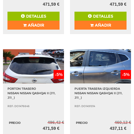
471,59 €
471,59 €
DETALLES
DETALLES
AÑADIR
AÑADIR
-5%
-5%
PORTON TRASERO
PUERTA TRASERA IZQUIERDA
NISSAN NISSAN QASHQAI II (J11,
NISSAN NISSAN QASHQAI II (J11,
J11_)
J11_)
REF: DO1476646
REF: DO1491014
496,42 €
460,12 €
PRECIO
PRECIO
471,59 €
437,11 €