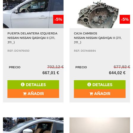
-5%
-5%
PUERTA DELANTERA IZQUIERDA
CAJA CAMBIOS
NISSAN NISSAN QASHQAI II (J11,
NISSAN NISSAN QASHQAI II (J11,
J11_)
J11_)
REF: DO1476650
REF: DO1448884
702,12 €
677,92 €
PRECIO
PRECIO
667,01 €
644,02 €
DETALLES
DETALLES
AÑADIR
AÑADIR