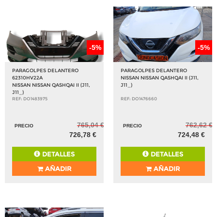
-5%
-5%
PARAGOLPES DELANTERO
PARAGOLPES DELANTERO
62310HV22A
NISSAN NISSAN QASHQAI II (J11,
NISSAN NISSAN QASHQAI II (J11,
J11_)
J11_)
REF: DO1483975
REF: DO1476660
765,04 €
762,62 €
PRECIO
PRECIO
726,78 €
724,48 €
DETALLES
DETALLES
AÑADIR
AÑADIR