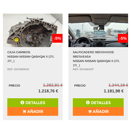
-5%
-5%
CAJA CAMBIOS
SALPICADERO 98510HV00E
NISSAN NISSAN QASHQAI II (J11,
985154EA5A
J11_)
NISSAN NISSAN QASHQAI II (J11,
J11_)
REF: DO1485940
REF: DO1484017
1.282,91 €
1.244,19 €
PRECIO
PRECIO
1.218,76 €
1.181,98 €
DETALLES
DETALLES
AÑADIR
AÑADIR