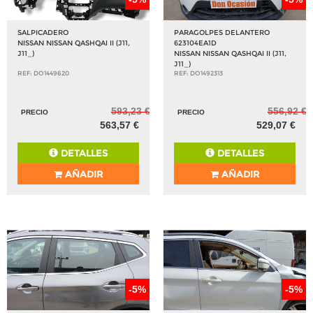
SALPICADERO
PARAGOLPES DELANTERO
NISSAN NISSAN QASHQAI II (J11,
623104EA1D
J11_)
NISSAN NISSAN QASHQAI II (J11,
J11_)
REF: DO1449620
REF: DO1492313
593,23 €
556,92 €
PRECIO
PRECIO
563,57 €
529,07 €
DETALLES
DETALLES
AÑADIR
AÑADIR
-5%
-5%