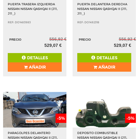
PUERTA TRASERA IZQUIERDA
PUERTA DELANTERA DERECHA
NISSAN NISSAN QASHQAI II (J11,
NISSAN NISSAN QASHQAI II (J11,
J11_)
J11_)
REF: DO1483983
REF: DO1492318
556,92 €
556,92 €
PRECIO
PRECIO
529,07 €
529,07 €
DETALLES
DETALLES
AÑADIR
AÑADIR
-5%
-5%
PARAGOLPES DELANTERO
DEPOSITO COMBUSTIBLE
NISSAN NISSAN QASHQAI II (J11,
NISSAN NISSAN QASHQAI II (J11,