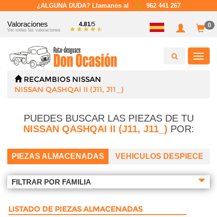
¿ALGUNA DUDA? Llamanos al
962 441 267
Valoraciones
4.81
/5
0
Ver todas las valoraciones
Toggl
navig
RECAMBIOS
NISSAN
NISSAN QASHQAI II (J11, J11_)
PUEDES BUSCAR LAS PIEZAS DE TU
NISSAN QASHQAI II (J11, J11_)
POR:
PIEZAS ALMACENADAS
VEHICULOS DESPIECE
FILTRAR POR FAMILIA
LISTADO DE PIEZAS ALMACENADAS