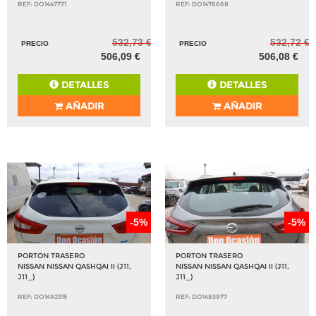
REF: DO1447771
REF: DO1476668
532,73 €
532,72 €
PRECIO
PRECIO
506,09 €
506,08 €
DETALLES
DETALLES
AÑADIR
AÑADIR
-5%
-5%
PORTON TRASERO
PORTON TRASERO
NISSAN NISSAN QASHQAI II (J11,
NISSAN NISSAN QASHQAI II (J11,
J11_)
J11_)
REF: DO1492315
REF: DO1483977