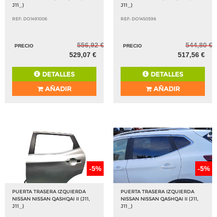
J11_)
J11_)
REF: DO1491006
REF: DO1450596
556,92 €
544,80 €
PRECIO
PRECIO
529,07 €
517,56 €
DETALLES
DETALLES
AÑADIR
AÑADIR
-5%
-5%
PUERTA TRASERA IZQUIERDA
PUERTA TRASERA IZQUIERDA
NISSAN NISSAN QASHQAI II (J11,
NISSAN NISSAN QASHQAI II (J11,
J11_)
J11_)