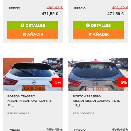
496,42 €
496,42 €
PRECIO
PRECIO
471,59 €
471,59 €
DETALLES
DETALLES
AÑADIR
AÑADIR
-5%
-5%
PORTON TRASERO
PORTON TRASERO
NISSAN NISSAN QASHQAI II (J11,
NISSAN NISSAN QASHQAI II (J11,
J11_)
J11_)
REF: DO1476662
REF: DO1491008
496,42 €
496,42 €
PRECIO
PRECIO