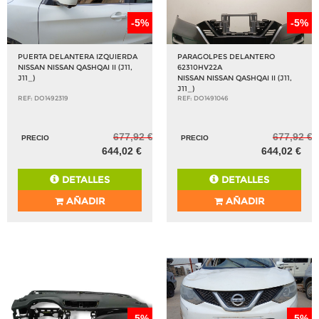
-5%
-5%
PUERTA DELANTERA IZQUIERDA
PARAGOLPES DELANTERO
NISSAN NISSAN QASHQAI II (J11,
62310HV22A
J11_)
NISSAN NISSAN QASHQAI II (J11,
J11_)
REF: DO1492319
REF: DO1491046
677,92 €
677,92 €
PRECIO
PRECIO
644,02 €
644,02 €
DETALLES
DETALLES
AÑADIR
AÑADIR
-5%
-5%