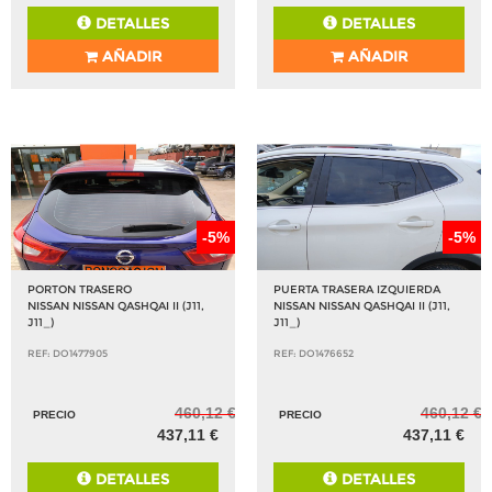
DETALLES
DETALLES
AÑADIR
AÑADIR
-5%
-5%
PORTON TRASERO
PUERTA TRASERA IZQUIERDA
NISSAN NISSAN QASHQAI II (J11,
NISSAN NISSAN QASHQAI II (J11,
J11_)
J11_)
REF: DO1477905
REF: DO1476652
460,12 €
460,12 €
PRECIO
PRECIO
437,11 €
437,11 €
DETALLES
DETALLES