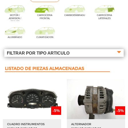
MOTOR /
CARROCERIA
CAMBIO/EMBRAGUE
CARROCERIA
ADMISION /
FRONTAL
LATERALES
ESCAPE
ALUMBRADO
CLIMATIZACION
FILTRAR POR TIPO ARTICULO
LISTADO DE PIEZAS ALMACENADAS
-5%
-5%
CUADRO INSTRUMENTOS
ALTERNADOR