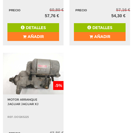
60,80 €
57,16 €
PRECIO
PRECIO
57,76 €
54,30 €
DETALLES
DETALLES
AÑADIR
AÑADIR
-5%
MOTOR ARRANQUE
JAGUAR JAGUAR XJ
REF: DO1265225
43,86 €