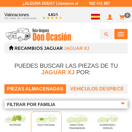
¿ALGUNA DUDA? Llamanos al
962 441 267
Valoraciones
4.81
/5
0
Ver todas las valoraciones
Toggl
navig
RECAMBIOS
JAGUAR
JAGUAR XJ
PUEDES BUSCAR LAS PIEZAS DE TU
JAGUAR XJ
POR:
PIEZAS ALMACENADAS
VEHICULOS DESPIECE
FILTRAR POR FAMILIA
INTERIOR
ELECTRICIDAD
DIRECCION /
SUSPENSION /
TRANSMISION
FRENOS