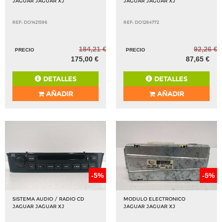
JAGUAR JAGUAR XJ
JAGUAR JAGUAR XJ
REF: DO1421596
REF: DO1264772
184,21 €
92,26 €
PRECIO
PRECIO
175,00 €
87,65 €
DETALLES
DETALLES
AÑADIR
AÑADIR
-5%
-5%
SISTEMA AUDIO / RADIO CD
MODULO ELECTRONICO
JAGUAR JAGUAR XJ
JAGUAR JAGUAR XJ