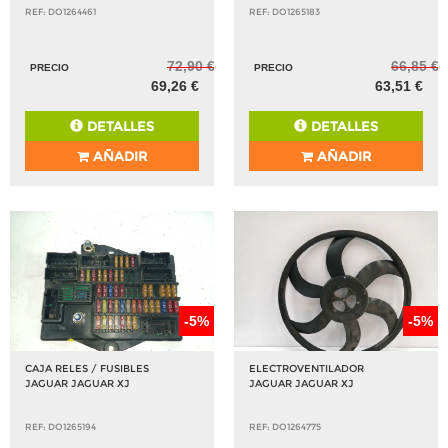
REF: DO1264461
REF: DO1265183
72,90 €
66,85 €
PRECIO
PRECIO
69,26 €
63,51 €
DETALLES
DETALLES
AÑADIR
AÑADIR
-5%
-5%
CAJA RELES / FUSIBLES
ELECTROVENTILADOR
JAGUAR JAGUAR XJ
JAGUAR JAGUAR XJ
REF: DO1265194
REF: DO1264775