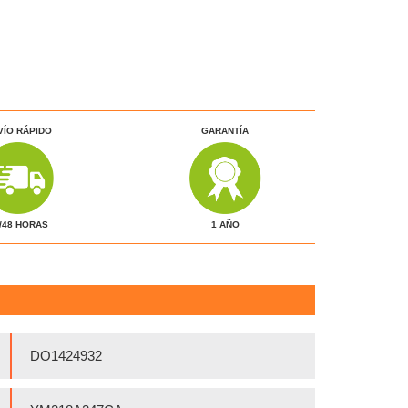
VÍO RÁPIDO
GARANTÍA
1 AÑO
/48 HORAS
DO1424932