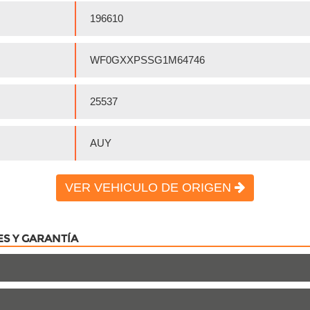
196610
WF0GXXPSSG1M64746
25537
AUY
VER VEHICULO DE ORIGEN
ES Y GARANTÍA