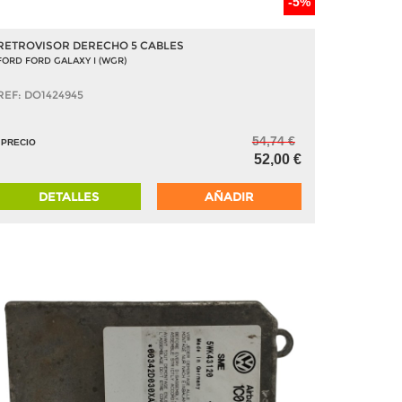
-5%
RETROVISOR DERECHO 5 CABLES
FORD FORD GALAXY I (WGR)
REF: DO1424945
54,74 €
PRECIO
52,00 €
DETALLES
AÑADIR