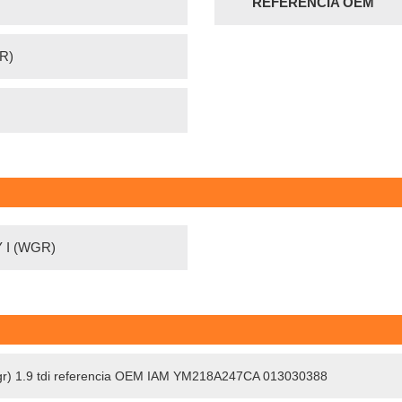
REFERENCIA OEM
R)
 I (WGR)
 (wgr) 1.9 tdi referencia OEM IAM YM218A247CA 013030388