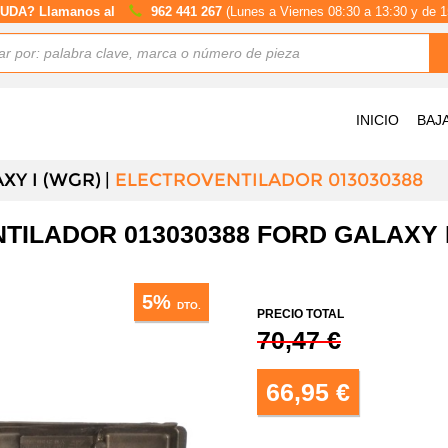
UDA? Llamanos al
962 441 267
(Lunes a Viernes 08:30 a 13:30 y de 1
INICIO
BAJ
XY I (WGR)
ELECTROVENTILADOR 013030388
ILADOR 013030388 FORD GALAXY I
5%
DTO.
PRECIO TOTAL
70,47 €
66,95 €