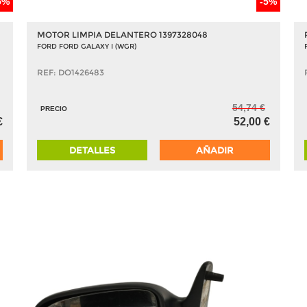
5%
-5%
MOTOR LIMPIA DELANTERO 1397328048
FORD FORD GALAXY I (WGR)
REF: DO1426483
54,74 €
PRECIO
€
52,00 €
DETALLES
AÑADIR