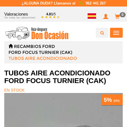
¿ALGUNA DUDA? Llamanos al
962 441 267
Valoraciones
4.81
/5
0
Ver todas las valoraciones
Toggl
navig
RECAMBIOS
FORD
FORD FOCUS TURNIER (CAK)
TUBOS AIRE ACONDICIONADO
TUBOS AIRE ACONDICIONADO
FORD FOCUS TURNIER (CAK)
EN STOCK
5%
DTO.