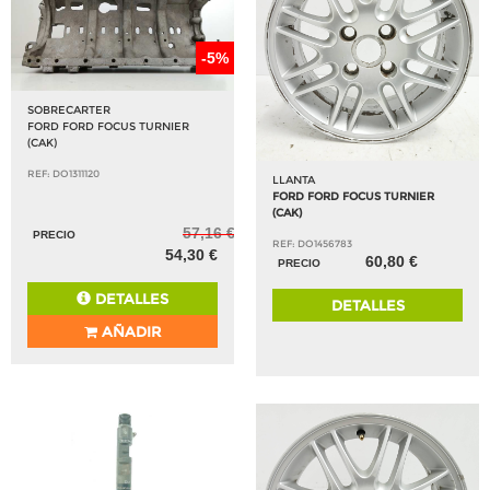
-5%
SOBRECARTER
FORD FORD FOCUS TURNIER
(CAK)
REF: DO1311120
LLANTA
FORD FORD FOCUS TURNIER
(CAK)
57,16 €
PRECIO
REF: DO1456783
54,30 €
60,80 €
PRECIO
DETALLES
DETALLES
AÑADIR