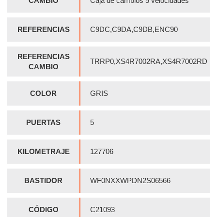
CAMBIO
Caja de cambios 5 velocidades
REFERENCIAS
C9DC,C9DA,C9DB,ENC90
REFERENCIAS
TRRP0,XS4R7002RA,XS4R7002RD
CAMBIO
COLOR
GRIS
PUERTAS
5
KILOMETRAJE
127706
BASTIDOR
WF0NXXWPDN2S06566
CÓDIGO
C21093