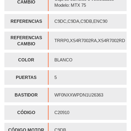
CAMBIO
Modelo: MTX 75
REFERENCIAS
C9DC,C9DA,C9DB,ENC90
REFERENCIAS
TRRP0,XS4R7002RA,XS4R7002RD
CAMBIO
COLOR
BLANCO
PUERTAS
5
BASTIDOR
WF0NXXWPDN1U26363
CÓDIGO
C20910
CÓDIGO MOTOR
C9DB