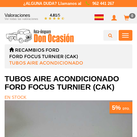
¿ALGUNA DUDA? Llamanos al
962 441 267
Valoraciones
4.81
/5
0
Ver todas las valoraciones
Toggl
navig
RECAMBIOS
FORD
FORD FOCUS TURNIER (CAK)
TUBOS AIRE ACONDICIONADO
TUBOS AIRE ACONDICIONADO
FORD FOCUS TURNIER (CAK)
EN STOCK
5%
DTO.