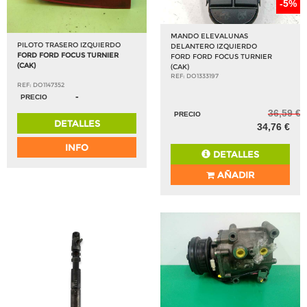
-5%
MANDO ELEVALUNAS
PILOTO TRASERO IZQUIERDO
DELANTERO IZQUIERDO
FORD FORD FOCUS TURNIER
FORD FORD FOCUS TURNIER
(CAK)
(CAK)
REF: DO1333197
REF: DO1147352
-
PRECIO
36,59 €
PRECIO
DETALLES
34,76 €
INFO
DETALLES
AÑADIR