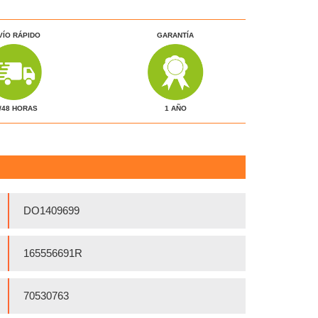
VÍO RÁPIDO
GARANTÍA
1 AÑO
/48 HORAS
DO1409699
165556691R
70530763