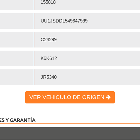
155818
UU1JSDDL549647989
C24299
K9K612
JR5340
VER VEHICULO DE ORIGEN
ES Y GARANTÍA