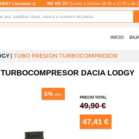
UDA? Llamanos al
962 441 267
(Lunes a Viernes 08:30 a 13:30 y de 1
INICIO
BAJ
DGY
TUBO PRESION TURBOCOMPRESOR
N TURBOCOMPRESOR DACIA LODGY
5%
DTO.
PRECIO TOTAL
49,90 €
47,41 €