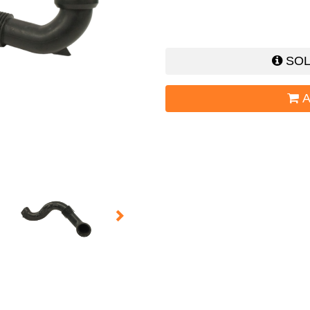
SOL
A