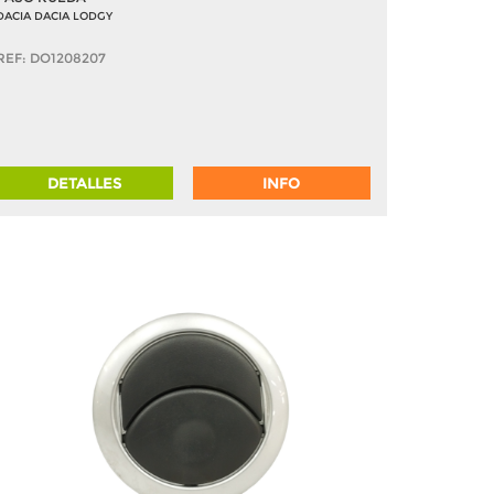
DACIA DACIA LODGY
REF: DO1208207
DETALLES
INFO