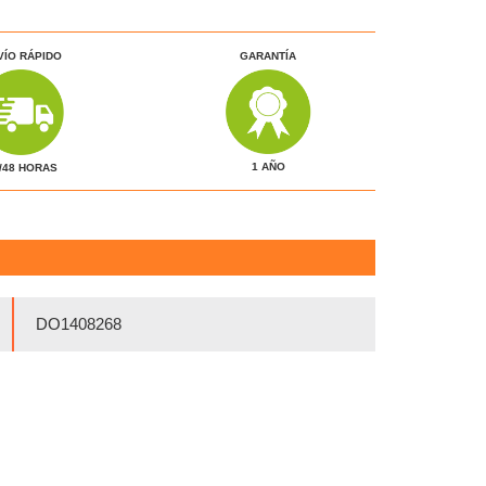
VÍO RÁPIDO
GARANTÍA
1 AÑO
/48 HORAS
DO1408268