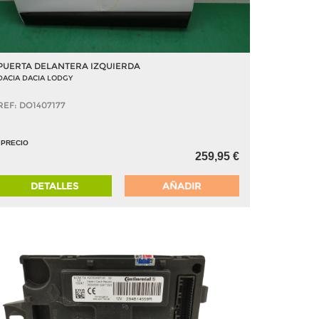
PUERTA DELANTERA IZQUIERDA
DACIA DACIA LODGY
REF: DO1407177
PRECIO
259,95 €
DETALLES
AÑADIR