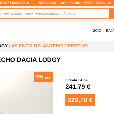
UDA? Llamanos al
962 441 267
(Lunes a Viernes 08:30 a 13:30 y de 1
INICIO
BAJ
DGY
ASIENTO DELANTERO DERECHO
ECHO DACIA LODGY
5%
DTO.
PRECIO TOTAL
241,79 €
229,70 €