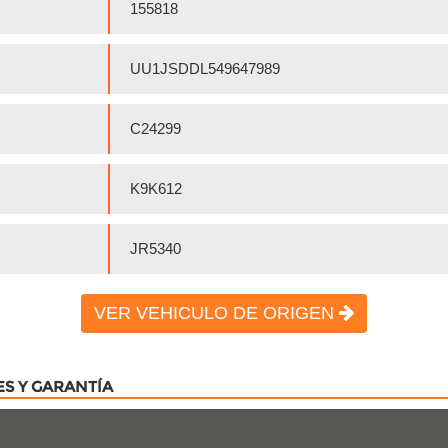
155818
UU1JSDDL549647989
C24299
K9K612
JR5340
VER VEHICULO DE ORIGEN
ES Y GARANTÍA