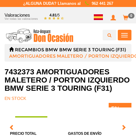
¿ALGUNA DUDA? Llamanos al
962 441 267
Valoraciones
4.81
/5
0
Ver todas las valoraciones
Toggl
navig
RECAMBIOS
BMW
BMW SERIE 3 TOURING (F31)
AMORTIGUADORES MALETERO / PORTON IZQUIERD
7432373 AMORTIGUADORES
MALETERO / PORTON IZQUIERDO
BMW SERIE 3 TOURING (F31)
EN STOCK
5%
DTO.
PRECIO TOTAL
GASTOS DE ENVÍO