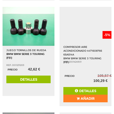
-5%
COMPRESOR AIRE
JUEGO TORNILLOS DE RUEDA
ACONDICIONADO 4471608766
BMW BMW SERIE 3 TOURING
6SAS14A
(F31)
BMW BMW SERIE 3 TOURING
REF: DO1424901
(F31)
REF: DO1231203
42,62 €
PRECIO
105,57 €
PRECIO
DETALLES
100,29 €
DETALLES
AÑADIR