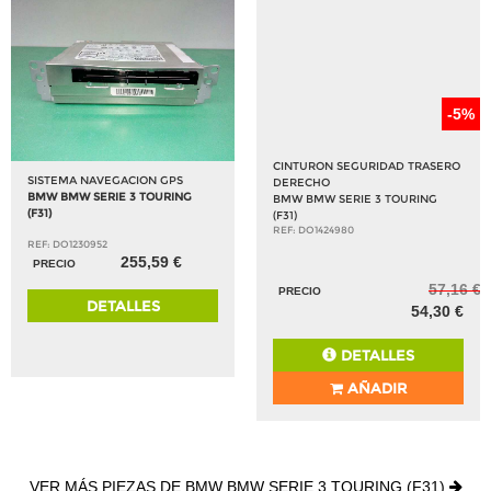
-5%
CINTURON SEGURIDAD TRASERO
SISTEMA NAVEGACION GPS
DERECHO
BMW BMW SERIE 3 TOURING
BMW BMW SERIE 3 TOURING
(F31)
(F31)
REF: DO1424980
REF: DO1230952
255,59 €
PRECIO
57,16 €
PRECIO
DETALLES
54,30 €
DETALLES
AÑADIR
VER MÁS PIEZAS DE BMW BMW SERIE 3 TOURING (F31)