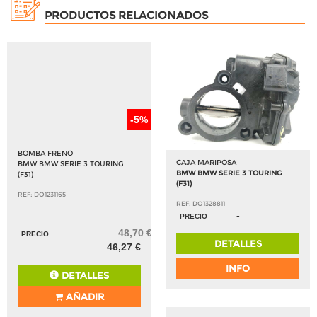
PRODUCTOS RELACIONADOS
-5%
BOMBA FRENO
CAJA MARIPOSA
BMW BMW SERIE 3 TOURING
BMW BMW SERIE 3 TOURING
(F31)
(F31)
REF: DO1231165
REF: DO1328811
-
PRECIO
48,70 €
PRECIO
DETALLES
46,27 €
INFO
DETALLES
AÑADIR