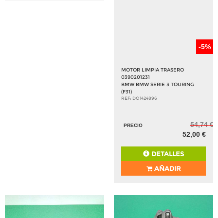
-5%
MOTOR LIMPIA TRASERO
0390201231
BMW BMW SERIE 3 TOURING
(F31)
REF: DO1424896
54,74 €
PRECIO
52,00 €
DETALLES
AÑADIR