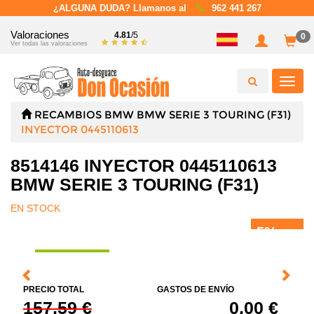
¿ALGUNA DUDA? Llamanos al
962 441 267
Valoraciones
4.81
/5
0
Ver todas las valoraciones
Toggl
navig
RECAMBIOS
BMW
BMW SERIE 3 TOURING (F31)
INYECTOR 0445110613
8514146 INYECTOR 0445110613
BMW SERIE 3 TOURING (F31)
EN STOCK
5%
DTO.
PRECIO TOTAL
GASTOS DE ENVÍO
157,59 €
0,00 €