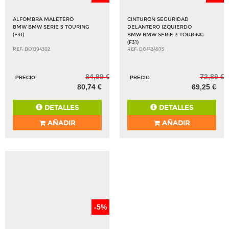
ALFOMBRA MALETERO
CINTURON SEGURIDAD
BMW BMW SERIE 3 TOURING
DELANTERO IZQUIERDO
(F31)
BMW BMW SERIE 3 TOURING
(F31)
REF: DO1394302
REF: DO1424975
84,99 €
72,89 €
PRECIO
PRECIO
80,74 €
69,25 €
DETALLES
DETALLES
AÑADIR
AÑADIR
-5%