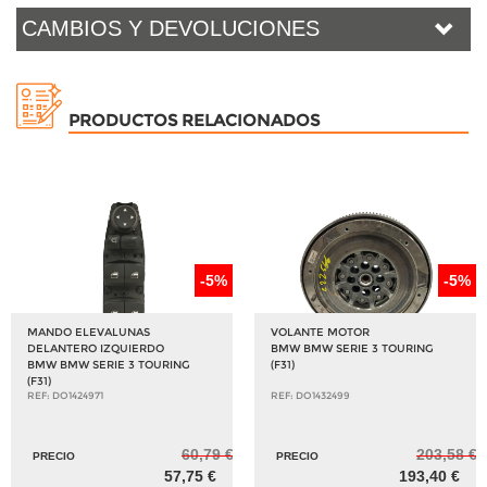
CAMBIOS Y DEVOLUCIONES
PRODUCTOS RELACIONADOS
-5%
-5%
MANDO ELEVALUNAS
VOLANTE MOTOR
DELANTERO IZQUIERDO
BMW BMW SERIE 3 TOURING
BMW BMW SERIE 3 TOURING
(F31)
(F31)
REF: DO1424971
REF: DO1432499
60,79 €
203,58 €
PRECIO
PRECIO
57,75 €
193,40 €