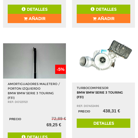
DETALLES
DETALLES
AÑADIR
AÑADIR
-5%
AMORTIGUADORES MALETERO /
TURBOCOMPRESOR
PORTON IZQUIERDO
BMW BMW SERIE 3 TOURING
BMW BMW SERIE 3 TOURING
(F31)
(F31)
REF: DO1231121
REF: DO1432496
438,31 €
PRECIO
72,89 €
PRECIO
DETALLES
69,25 €
DETALLES