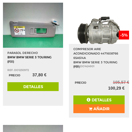
-5%
COMPRESOR AIRE
PARASOL DERECHO
ACONDICIONADO 4471608766
BMW BMW SERIE 3 TOURING
6SAS14A
(F31)
BMW BMW SERIE 3 TOURING
REF: DO1424901
(F31)
REF: DO1230972
37,80 €
PRECIO
105,57 €
PRECIO
DETALLES
100,29 €
DETALLES
AÑADIR