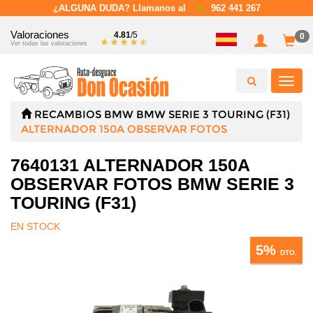
¿ALGUNA DUDA? Llamanos al
962 441 267
Valoraciones
4.81
/5
0
Ver todas las valoraciones
Toggl
navig
RECAMBIOS
BMW
BMW SERIE 3 TOURING (F31)
ALTERNADOR 150A OBSERVAR FOTOS
7640131 ALTERNADOR 150A
OBSERVAR FOTOS BMW SERIE 3
TOURING (F31)
EN STOCK
5%
DTO.