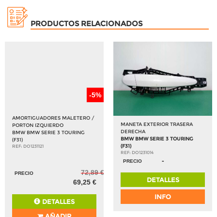
PRODUCTOS RELACIONADOS
-5%
AMORTIGUADORES MALETERO /
MANETA EXTERIOR TRASERA
PORTON IZQUIERDO
DERECHA
BMW BMW SERIE 3 TOURING
BMW BMW SERIE 3 TOURING
(F31)
(F31)
REF: DO1231121
REF: DO1231014
-
PRECIO
72,89 €
PRECIO
DETALLES
69,25 €
INFO
DETALLES
AÑADIR