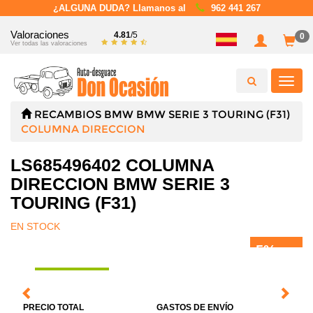
¿ALGUNA DUDA? Llamanos al
962 441 267
Valoraciones
4.81
/5
0
Ver todas las valoraciones
Toggl
navig
RECAMBIOS
BMW
BMW SERIE 3 TOURING (F31)
COLUMNA DIRECCION
LS685496402 COLUMNA
DIRECCION BMW SERIE 3
TOURING (F31)
EN STOCK
5%
DTO.
PRECIO TOTAL
GASTOS DE ENVÍO