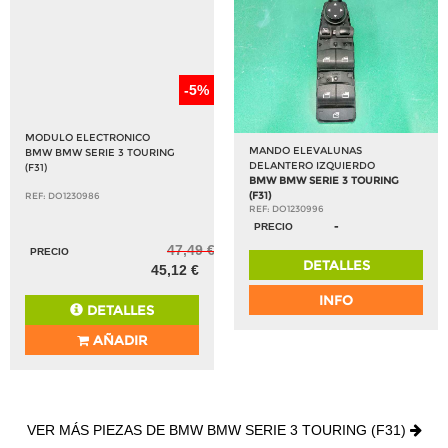
-5%
MODULO ELECTRONICO
MANDO ELEVALUNAS
BMW BMW SERIE 3 TOURING
DELANTERO IZQUIERDO
(F31)
BMW BMW SERIE 3 TOURING
(F31)
REF: DO1230986
REF: DO1230996
-
PRECIO
47,49 €
PRECIO
DETALLES
45,12 €
INFO
DETALLES
AÑADIR
VER MÁS PIEZAS DE BMW BMW SERIE 3 TOURING (F31)