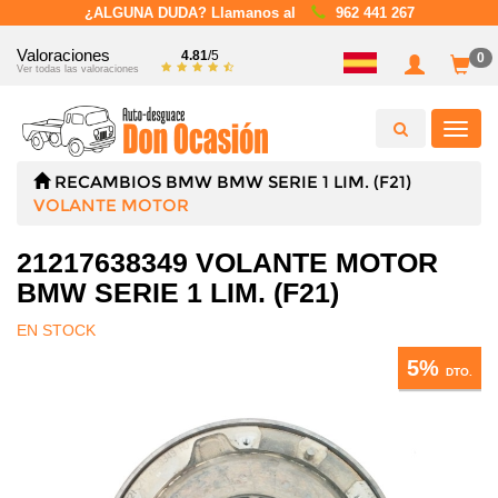
¿ALGUNA DUDA? Llamanos al
962 441 267
Valoraciones
4.81
/5
0
Ver todas las valoraciones
Toggl
navig
RECAMBIOS
BMW
BMW SERIE 1 LIM. (F21)
VOLANTE MOTOR
21217638349 VOLANTE MOTOR
BMW SERIE 1 LIM. (F21)
EN STOCK
5%
DTO.