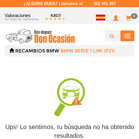
¿ALGUNA DUDA? Llamanos al
962 441 267
Valoraciones
4.81
/5
0
Ver todas las valoraciones
Toggl
navig
RECAMBIOS
BMW
BMW SERIE 1 LIM. (F21)
Ups! Lo sentimos, tu búsqueda no ha obtenido
resultados.