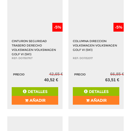
-5%
-5%
CINTURON SEGURIDAD
COLUMNA DIRECCION
TRASERO DERECHO
VOLKSWAGEN VOLKSWAGEN
VOLKSWAGEN VOLKSWAGEN
GOLF VI (5K1)
GOLF VI (5K1)
REF: DO1150767
REF: DO1132017
42,65 €
66,85 €
PRECIO
PRECIO
40,52 €
63,51 €
DETALLES
DETALLES
AÑADIR
AÑADIR