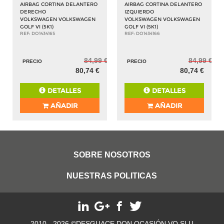
AIRBAG CORTINA DELANTERO
AIRBAG CORTINA DELANTERO
DERECHO
IZQUIERDO
VOLKSWAGEN VOLKSWAGEN
VOLKSWAGEN VOLKSWAGEN
GOLF VI (5K1)
GOLF VI (5K1)
REF: DO1434165
REF: DO1434166
84,99 €
84,99 €
PRECIO
PRECIO
80,74 €
80,74 €
DETALLES
DETALLES
AÑADIR
AÑADIR
SOBRE NOSOTROS
NUESTRAS POLITICAS
2010 - 2026 ©DESGUACE DON OCASIÓN VO SLU