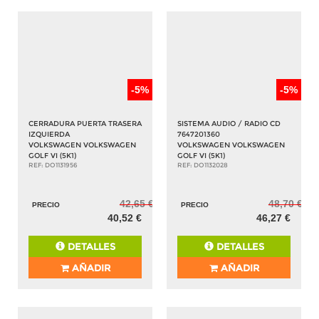
-5%
-5%
CERRADURA PUERTA TRASERA
SISTEMA AUDIO / RADIO CD
IZQUIERDA
7647201360
VOLKSWAGEN VOLKSWAGEN
VOLKSWAGEN VOLKSWAGEN
GOLF VI (5K1)
GOLF VI (5K1)
REF: DO1131956
REF: DO1132028
42,65 €
48,70 €
PRECIO
PRECIO
40,52 €
46,27 €
DETALLES
DETALLES
AÑADIR
AÑADIR