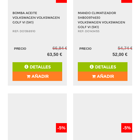
BOMBA ACEITE
MANDO CLIMATIZADOR
VOLKSWAGEN VOLKSWAGEN
5HB00974630
GOLF VI (5K1)
VOLKSWAGEN VOLKSWAGEN
GOLF VI (5K1)
REF: DO1368910
REF: DO1434155
66,84 €
54,74 €
PRECIO
PRECIO
63,50 €
52,00 €
DETALLES
DETALLES
AÑADIR
AÑADIR
-5%
-5%