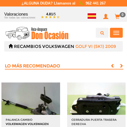
¿ALGUNA DUDA? Llamanos al
962 441 267
Valoraciones
4.81
/5
0
Ver todas las valoraciones
Toggl
navig
RECAMBIOS
VOLKSWAGEN
GOLF VI (5K1) 2009
LO MÁS RECOMENDADO
PALANCA CAMBIO
CERRADURA PUERTA TRASERA
VOLKSWAGEN VOLKSWAGEN
DERECHA