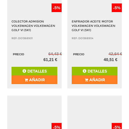
-5%
-5%
COLECTOR ADMISION
ENFRIADOR ACEITE MOTOR
VOLKSWAGEN VOLKSWAGEN
VOLKSWAGEN VOLKSWAGEN
GOLF VI (5K1)
GOLF VI (5K1)
REF: DO1368901
REF: DO1368904
64,43 €
42,64 €
PRECIO
PRECIO
61,21 €
40,51 €
DETALLES
DETALLES
AÑADIR
AÑADIR
-5%
-5%