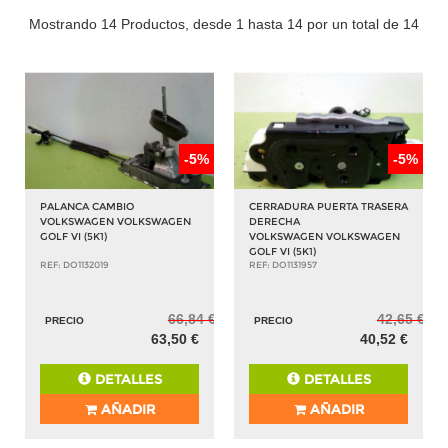
Mostrando 14 Productos, desde 1 hasta 14 por un total de 14
-5%
-5%
PALANCA CAMBIO
CERRADURA PUERTA TRASERA
VOLKSWAGEN VOLKSWAGEN
DERECHA
GOLF VI (5K1)
VOLKSWAGEN VOLKSWAGEN
GOLF VI (5K1)
REF: DO1132019
REF: DO1131957
66,84 €
42,65 €
PRECIO
PRECIO
63,50 €
40,52 €
DETALLES
DETALLES
AÑADIR
AÑADIR