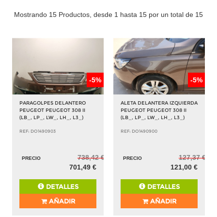
Mostrando 15 Productos, desde 1 hasta 15 por un total de 15
-5%
-5%
PARAGOLPES DELANTERO
ALETA DELANTERA IZQUIERDA
PEUGEOT PEUGEOT 308 II
PEUGEOT PEUGEOT 308 II
(LB_, LP_, LW_, LH_, L3_)
(LB_, LP_, LW_, LH_, L3_)
REF: DO1490903
REF: DO1490900
738,42 €
127,37 €
PRECIO
PRECIO
701,49 €
121,00 €
DETALLES
DETALLES
AÑADIR
AÑADIR