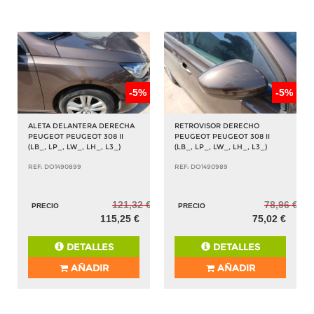
-5%
-5%
ALETA DELANTERA DERECHA
RETROVISOR DERECHO
PEUGEOT PEUGEOT 308 II
PEUGEOT PEUGEOT 308 II
(LB_, LP_, LW_, LH_, L3_)
(LB_, LP_, LW_, LH_, L3_)
REF: DO1490899
REF: DO1490989
121,32 €
78,96 €
PRECIO
PRECIO
115,25 €
75,02 €
DETALLES
DETALLES
AÑADIR
AÑADIR