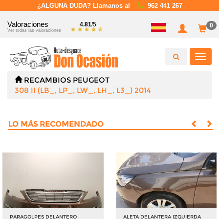
¿ALGUNA DUDA? Llamanos al
962 441 267
Valoraciones
4.81
/5
0
Ver todas las valoraciones
Toggl
navig
RECAMBIOS
PEUGEOT
308 II (LB_, LP_, LW_, LH_, L3_) 2014
LO MÁS RECOMENDADO
PARAGOLPES DELANTERO
ALETA DELANTERA IZQUIERDA