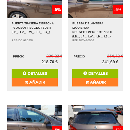
-5%
-5%
PUERTA TRASERA DERECHA
PUERTA DELANTERA
PEUGEOT PEUGEOT 308 II
IZQUIERDA
(LB_, LP_, LW_, LH_, L3_)
PEUGEOT PEUGEOT 308 II
(LB_, LP_, LW_, LH_, L3_)
REF: DO1490910
REF: DO1490909
230,22 €
254,42 €
PRECIO
PRECIO
218,70 €
241,69 €
DETALLES
DETALLES
AÑADIR
AÑADIR
-5%
-5%