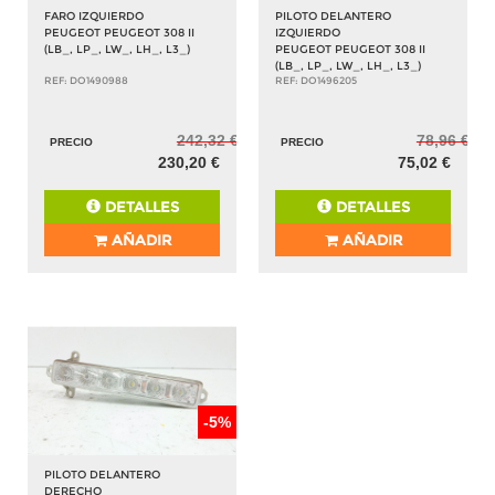
FARO IZQUIERDO
PILOTO DELANTERO
PEUGEOT PEUGEOT 308 II
IZQUIERDO
(LB_, LP_, LW_, LH_, L3_)
PEUGEOT PEUGEOT 308 II
(LB_, LP_, LW_, LH_, L3_)
REF: DO1490988
REF: DO1496205
242,32 €
78,96 €
PRECIO
PRECIO
230,20 €
75,02 €
DETALLES
DETALLES
AÑADIR
AÑADIR
-5%
PILOTO DELANTERO
DERECHO