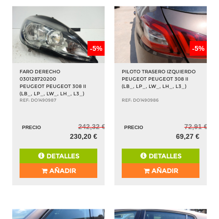
-5%
-5%
FARO DERECHO
PILOTO TRASERO IZQUIERDO
030128720200
PEUGEOT PEUGEOT 308 II
PEUGEOT PEUGEOT 308 II
(LB_, LP_, LW_, LH_, L3_)
(LB_, LP_, LW_, LH_, L3_)
REF: DO1490987
REF: DO1490986
242,32 €
72,91 €
PRECIO
PRECIO
230,20 €
69,27 €
DETALLES
DETALLES
AÑADIR
AÑADIR