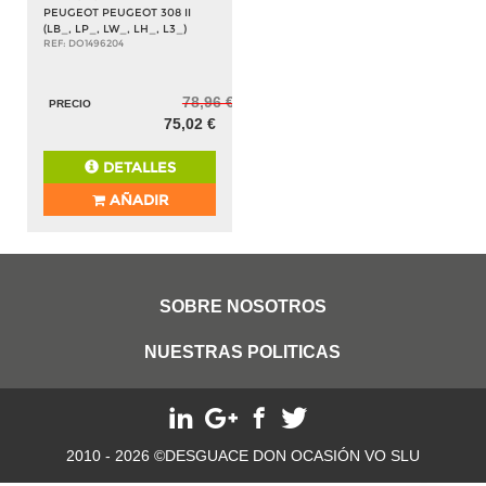
PEUGEOT PEUGEOT 308 II
(LB_, LP_, LW_, LH_, L3_)
REF: DO1496204
78,96 €
PRECIO
75,02 €
DETALLES
AÑADIR
SOBRE NOSOTROS
NUESTRAS POLITICAS
2010 - 2026 ©DESGUACE DON OCASIÓN VO SLU