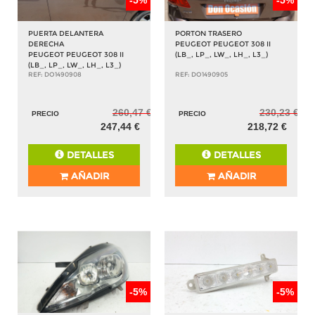
PUERTA DELANTERA
PORTON TRASERO
DERECHA
PEUGEOT PEUGEOT 308 II
PEUGEOT PEUGEOT 308 II
(LB_, LP_, LW_, LH_, L3_)
(LB_, LP_, LW_, LH_, L3_)
REF: DO1490908
REF: DO1490905
260,47 €
230,23 €
PRECIO
PRECIO
247,44 €
218,72 €
DETALLES
DETALLES
AÑADIR
AÑADIR
-5%
-5%