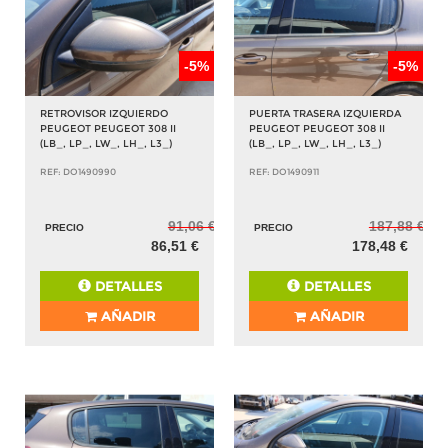
-5%
-5%
RETROVISOR IZQUIERDO
PUERTA TRASERA IZQUIERDA
PEUGEOT PEUGEOT 308 II
PEUGEOT PEUGEOT 308 II
(LB_, LP_, LW_, LH_, L3_)
(LB_, LP_, LW_, LH_, L3_)
REF: DO1490990
REF: DO1490911
91,06 €
187,88 €
PRECIO
PRECIO
86,51 €
178,48 €
DETALLES
DETALLES
AÑADIR
AÑADIR