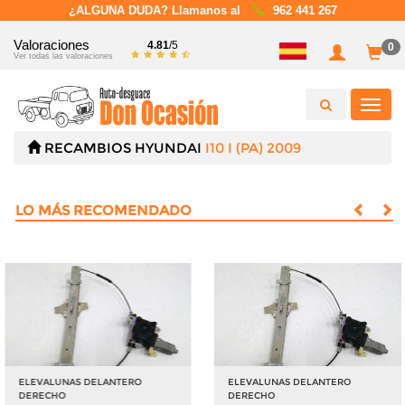
¿ALGUNA DUDA? Llamanos al
962 441 267
Valoraciones
4.81
/5
0
Ver todas las valoraciones
Toggl
navig
RECAMBIOS
HYUNDAI
I10 I (PA) 2009
LO MÁS RECOMENDADO
ELEVALUNAS DELANTERO
ELEVALUNAS DELANTERO
DERECHO
DERECHO