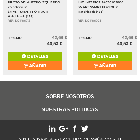
PILOTO DELANTERO IZQUIERDO
LUZ INTERIOR A4536902800
261307778R
SMART SMART FORFOUR
SMART SMART FORFOUR
Hatchback (453)
Hatchback (453)
REF: DO1486713
REF: DO1486708
42,66 €
42,66 €
PRECIO
PRECIO
40,53 €
40,53 €
DETALLES
DETALLES
AÑADIR
AÑADIR
SOBRE NOSOTROS
NUESTRAS POLITICAS
2010 - 2026 ©DESGUACE DON OCASIÓN VO SLU