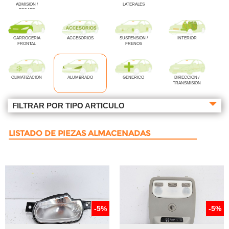
ADMISION /
LATERALES
ESCAPE
CARROCERIA
ACCESORIOS
SUSPENSION /
INTERIOR
FRONTAL
FRENOS
CLIMATIZACION
ALUMBRADO
GENERICO
DIRECCION /
TRANSMISION
FILTRAR POR TIPO ARTICULO
LISTADO DE PIEZAS ALMACENADAS
-5%
-5%