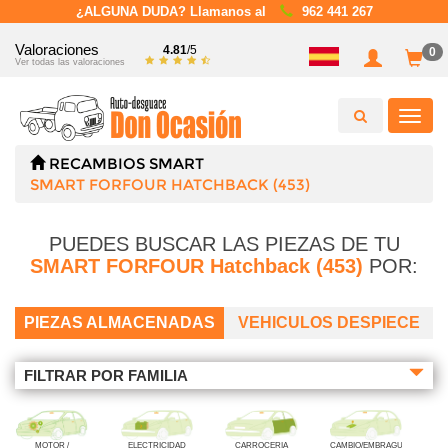
¿ALGUNA DUDA? Llamanos al
962 441 267
Valoraciones
4.81
/5
0
Ver todas las valoraciones
Toggl
navig
RECAMBIOS
SMART
SMART FORFOUR HATCHBACK (453)
PUEDES BUSCAR LAS PIEZAS DE TU
SMART FORFOUR Hatchback (453)
POR:
PIEZAS ALMACENADAS
VEHICULOS DESPIECE
FILTRAR POR FAMILIA
MOTOR /
ELECTRICIDAD
CARROCERIA
CAMBIO/EMBRAGUE