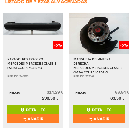
LISTADO DE PIEZAS ALMACENADAS
-5%
-5%
PARAGOLPES TRASERO
MANGUETA DELANTERA
MERCEDES MERCEDES CLASE E
DERECHA
(W124) COUPE/CABRIO
MERCEDES MERCEDES CLASE E
(W124) COUPE/CABRIO
REF: DO1246016
REF: DO1252547
314,29 €
66,84 €
PRECIO
PRECIO
298,58 €
63,50 €
DETALLES
DETALLES
AÑADIR
AÑADIR