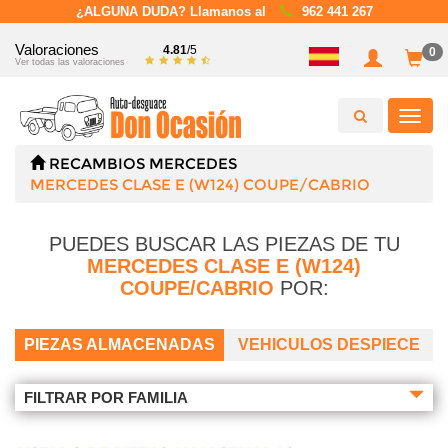
¿ALGUNA DUDA? Llamanos al
962 441 267
Valoraciones
4.81
/5
0
Ver todas las valoraciones
Toggl
navig
RECAMBIOS
MERCEDES
MERCEDES CLASE E (W124) COUPE/CABRIO
PUEDES BUSCAR LAS PIEZAS DE TU
MERCEDES CLASE E (W124)
COUPE/CABRIO
POR:
PIEZAS ALMACENADAS
VEHICULOS DESPIECE
FILTRAR POR FAMILIA