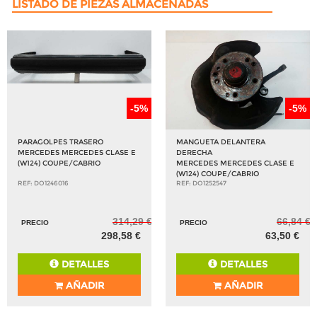
LISTADO DE PIEZAS ALMACENADAS
-5%
-5%
PARAGOLPES TRASERO
MANGUETA DELANTERA
MERCEDES MERCEDES CLASE E
DERECHA
(W124) COUPE/CABRIO
MERCEDES MERCEDES CLASE E
(W124) COUPE/CABRIO
REF: DO1246016
REF: DO1252547
314,29 €
66,84 €
PRECIO
PRECIO
298,58 €
63,50 €
DETALLES
DETALLES
AÑADIR
AÑADIR