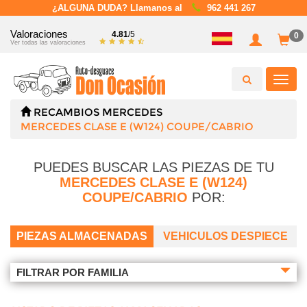
¿ALGUNA DUDA? Llamanos al
962 441 267
Valoraciones
4.81
/5
0
Ver todas las valoraciones
Toggl
navig
RECAMBIOS
MERCEDES
MERCEDES CLASE E (W124) COUPE/CABRIO
PUEDES BUSCAR LAS PIEZAS DE TU
MERCEDES CLASE E (W124)
COUPE/CABRIO
POR:
PIEZAS ALMACENADAS
VEHICULOS DESPIECE
FILTRAR POR FAMILIA