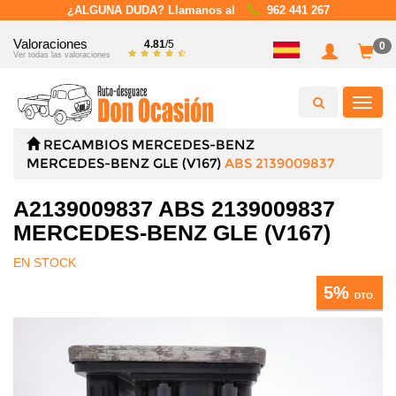
¿ALGUNA DUDA? Llamanos al
962 441 267
Valoraciones
4.81
/5
0
Ver todas las valoraciones
Toggl
navig
RECAMBIOS
MERCEDES-BENZ
MERCEDES-BENZ GLE (V167)
ABS 2139009837
A2139009837 ABS 2139009837
MERCEDES-BENZ GLE (V167)
EN STOCK
5%
DTO.