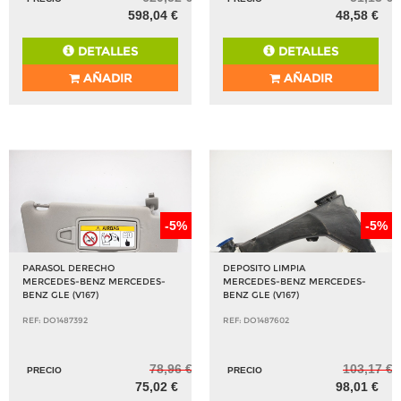
598,04 €
48,58 €
DETALLES
DETALLES
AÑADIR
AÑADIR
-5%
-5%
PARASOL DERECHO
DEPOSITO LIMPIA
MERCEDES-BENZ MERCEDES-
MERCEDES-BENZ MERCEDES-
BENZ GLE (V167)
BENZ GLE (V167)
REF: DO1487392
REF: DO1487602
78,96 €
103,17 €
PRECIO
PRECIO
75,02 €
98,01 €