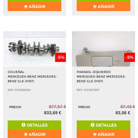
AÑADIR
AÑADIR
-5%
-5%
CIGUEÑAL
PARASOL IZQUIERDO
MERCEDES-BENZ MERCEDES-
MERCEDES-BENZ MERCEDES-
BENZ GLE (V167)
BENZ GLE (V167)
REF: DO1486824
REF: DO1487393
877,57 €
87,43 €
PRECIO
PRECIO
833,69 €
83,06 €
DETALLES
DETALLES
AÑADIR
AÑADIR