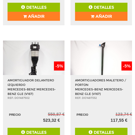
DETALLES
DETALLES
AÑADIR
AÑADIR
-5%
-5%
AMORTIGUADOR DELANTERO
AMORTIGUADORES MALETERO /
IZQUIERDO
PORTON
MERCEDES-BENZ MERCEDES-
MERCEDES-BENZ MERCEDES-
BENZ GLE (V167)
BENZ GLE (V167)
REF: DO1487502
REF: DO1487332
550,87 €
123,74 €
PRECIO
PRECIO
523,32 €
117,55 €
DETALLES
DETALLES