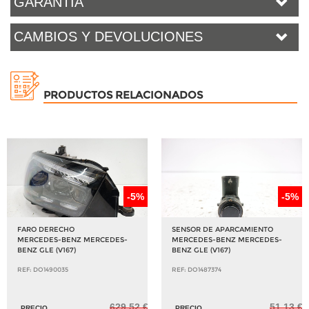
GARANTÍA
CAMBIOS Y DEVOLUCIONES
PRODUCTOS RELACIONADOS
-5%
-5%
FARO DERECHO
SENSOR DE APARCAMIENTO
MERCEDES-BENZ MERCEDES-
MERCEDES-BENZ MERCEDES-
BENZ GLE (V167)
BENZ GLE (V167)
REF: DO1490035
REF: DO1487374
629,52 €
51,13 €
PRECIO
PRECIO