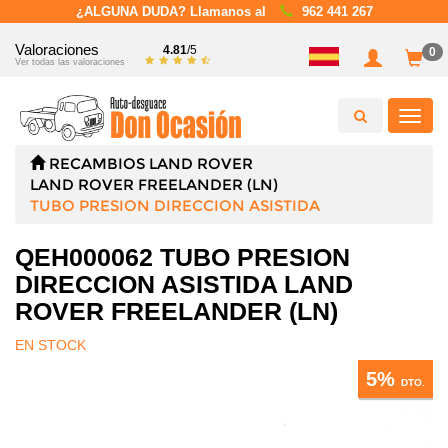
¿ALGUNA DUDA? Llamanos al
962 441 267
Valoraciones
4.81
/5
0
Ver todas las valoraciones
Toggl
navig
RECAMBIOS
LAND ROVER
LAND ROVER FREELANDER (LN)
TUBO PRESION DIRECCION ASISTIDA
QEH000062 TUBO PRESION
DIRECCION ASISTIDA LAND
ROVER FREELANDER (LN)
EN STOCK
5%
DTO.