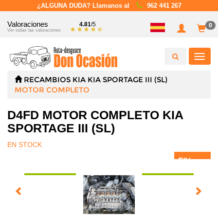
¿ALGUNA DUDA? Llamanos al
962 441 267
Valoraciones
4.81
/5
0
Ver todas las valoraciones
Toggl
navig
RECAMBIOS
KIA
KIA SPORTAGE III (SL)
MOTOR COMPLETO
D4FD MOTOR COMPLETO KIA
SPORTAGE III (SL)
EN STOCK
5%
DTO.