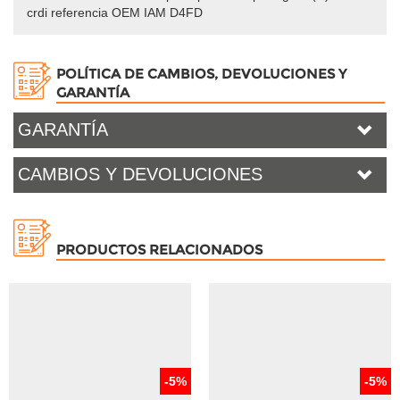
CÓDIGO INTERNO
DO1490196
REFERENCIA OEM
D4FD
VERSIÓN DEL VEHÍCULO
MARCA Y MODELO
KIA SPORTAGE III (SL)
MÁS INFORMACIÓN
Recambio de motor completo para kia sportage iii (sl) 1.7
crdi referencia OEM IAM D4FD