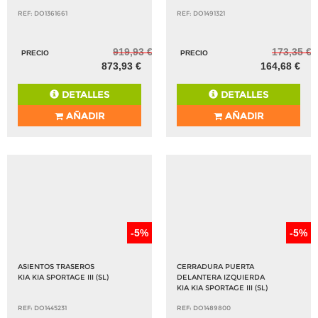
REF: DO1489802
REF: DO1427316
42,66 €
54,76 €
PRECIO
PRECIO
40,53 €
52,03 €
DETALLES
DETALLES
AÑADIR
AÑADIR
-5%
-5%
SALPICADERO 569003U101
PILOTO TRASERO IZQUIERDO
845303U000
KIA KIA SPORTAGE III (SL)
KIA KIA SPORTAGE III (SL)
REF: DO1361661
REF: DO1491321