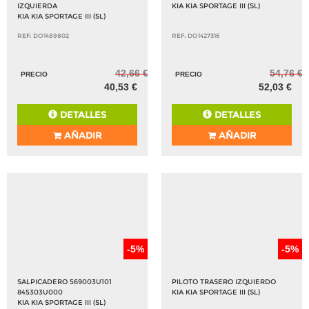
KIA KIA SPORTAGE III (SL)
REF: DO1402284
REF: DO1491347
103,18 €
314,93 €
PRECIO
PRECIO
98,02 €
299,18 €
DETALLES
DETALLES
AÑADIR
AÑADIR
-5%
-5%
CERRADURA PUERTA TRASERA
ALTERNADOR 130A 2611067
IZQUIERDA
KIA KIA SPORTAGE III (SL)
KIA KIA SPORTAGE III (SL)