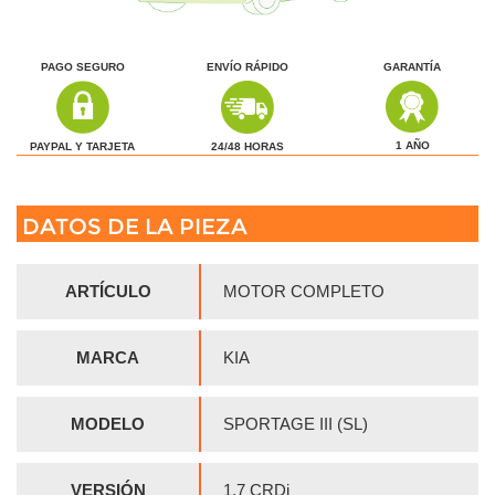
PRECIO TOTAL
GASTOS DE ENVÍO
3.388,31 €
0,00 €
ENVÍO INCLUIDO
3.218,89 €
EN PENÍNSULA
CAMBIA TU ZONA DE ENVÍO
HAZ TU OFERTA
MÁS INFO
AÑADIR AL CARRITO
FAMILIA
MOTOR / ADMISION / ESCAPE