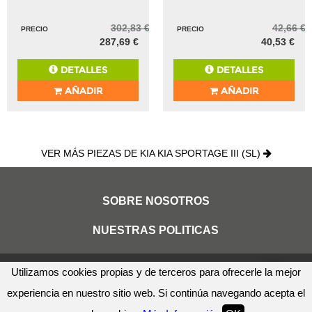
919,93 €
173,35 €
PRECIO
PRECIO
873,93 €
164,68 €
DETALLES
DETALLES
AÑADIR
AÑADIR
-5%
-5%
ASIENTOS TRASEROS
CERRADURA PUERTA
KIA KIA SPORTAGE III (SL)
DELANTERA IZQUIERDA
KIA KIA SPORTAGE III (SL)
REF: DO1445231
REF: DO1489800
Utilizamos cookies propias y de terceros para ofrecerle la mejor
experiencia en nuestro sitio web. Si continúa navegando acepta el
302,83 €
42,66 €
PRECIO
PRECIO