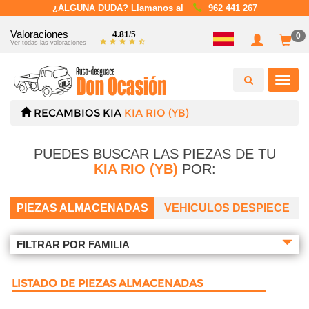
¿ALGUNA DUDA? Llamanos al
962 441 267
Valoraciones
4.81
/5
0
Ver todas las valoraciones
Toggl
navig
RECAMBIOS
KIA
KIA RIO (YB)
PUEDES BUSCAR LAS PIEZAS DE TU
KIA RIO (YB)
POR:
PIEZAS ALMACENADAS
VEHICULOS DESPIECE
FILTRAR POR FAMILIA
LISTADO DE PIEZAS ALMACENADAS