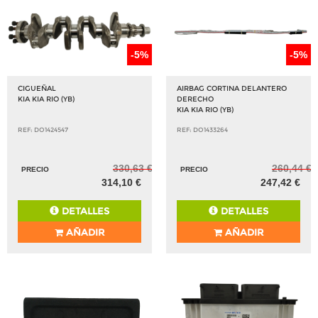
-5%
-5%
CIGUEÑAL
AIRBAG CORTINA DELANTERO
KIA KIA RIO (YB)
DERECHO
KIA KIA RIO (YB)
REF: DO1424547
REF: DO1433264
330,63 €
260,44 €
PRECIO
PRECIO
314,10 €
247,42 €
DETALLES
DETALLES
AÑADIR
AÑADIR