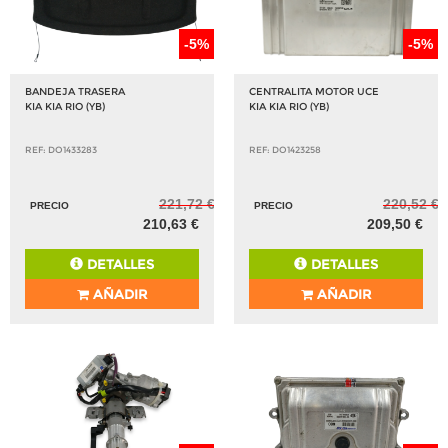
-5%
-5%
BANDEJA TRASERA
CENTRALITA MOTOR UCE
KIA KIA RIO (YB)
KIA KIA RIO (YB)
REF: DO1433283
REF: DO1423258
221,72 €
220,52 €
PRECIO
PRECIO
210,63 €
209,50 €
DETALLES
DETALLES
AÑADIR
AÑADIR