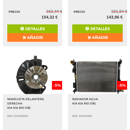
162,44 €
151,54 €
PRECIO
PRECIO
154,32 €
143,96 €
DETALLES
DETALLES
AÑADIR
AÑADIR
-5%
-5%
MANGUETA DELANTERA
RADIADOR AGUA
DERECHA
KIA KIA RIO (YB)
KIA KIA RIO (YB)
REF: DO1423342
REF: DO1441165