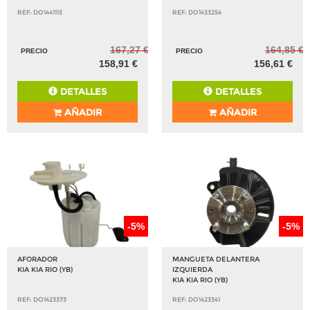
REF: DO1441113
REF: DO1433254
167,27 €
164,85 €
PRECIO
PRECIO
158,91 €
156,61 €
DETALLES
DETALLES
AÑADIR
AÑADIR
-5%
-5%
AFORADOR
MANGUETA DELANTERA
KIA KIA RIO (YB)
IZQUIERDA
KIA KIA RIO (YB)
REF: DO1423373
REF: DO1423341