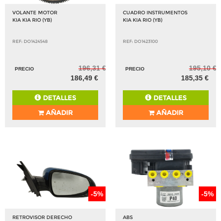
VOLANTE MOTOR
CUADRO INSTRUMENTOS
KIA KIA RIO (YB)
KIA KIA RIO (YB)
REF: DO1424548
REF: DO1423100
196,31 €
195,10 €
PRECIO
PRECIO
186,49 €
185,35 €
DETALLES
DETALLES
AÑADIR
AÑADIR
-5%
-5%
RETROVISOR DERECHO
ABS