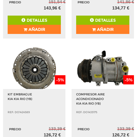
151,54 €
141,86 €
PRECIO
PRECIO
143,96 €
134,77 €
DETALLES
DETALLES
AÑADIR
AÑADIR
-5%
-5%
KIT EMBRAGUE
COMPRESOR AIRE
KIA KIA RIO (YB)
ACONDICIONADO
KIA KIA RIO (YB)
REF: DO1424589
REF: DO1433175
133,39 €
133,39 €
PRECIO
PRECIO
126,72 €
126,72 €