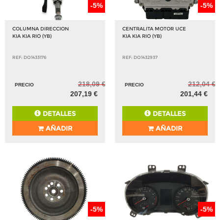
-5%
-5%
COLUMNA DIRECCION
CENTRALITA MOTOR UCE
KIA KIA RIO (YB)
KIA KIA RIO (YB)
REF: DO1433176
REF: DO1432937
218,09 €
212,04 €
PRECIO
PRECIO
207,19 €
201,44 €
DETALLES
DETALLES
AÑADIR
AÑADIR
-5%
-5%