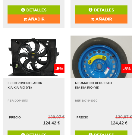
DETALLES
DETALLES
AÑADIR
AÑADIR
-5%
-5%
ELECTROVENTILADOR
NEUMATICO REPUESTO
KIA KIA RIO (YB)
KIA KIA RIO (YB)
REF: DO1441173
REF: DO1444090
130,97 €
130,97 €
PRECIO
PRECIO
124,42 €
124,42 €