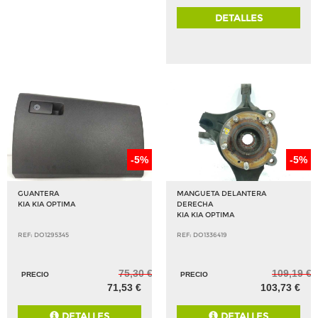
DETALLES
-5%
-5%
GUANTERA
MANGUETA DELANTERA
KIA KIA OPTIMA
DERECHA
KIA KIA OPTIMA
REF: DO1295345
REF: DO1336419
75,30 €
109,19 €
PRECIO
PRECIO
71,53 €
103,73 €
DETALLES
DETALLES