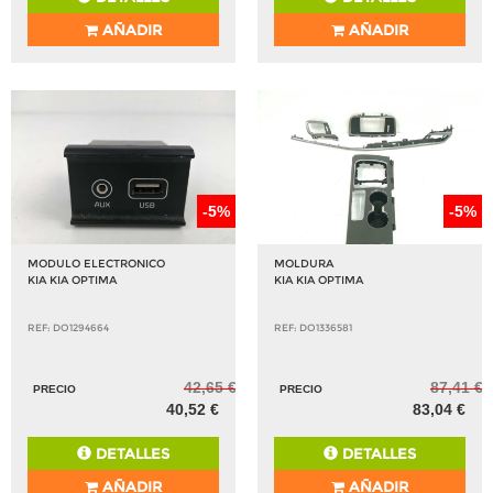
AÑADIR
AÑADIR
-5%
-5%
MODULO ELECTRONICO
MOLDURA
KIA KIA OPTIMA
KIA KIA OPTIMA
REF: DO1294664
REF: DO1336581
42,65 €
87,41 €
PRECIO
PRECIO
40,52 €
83,04 €
DETALLES
DETALLES
AÑADIR
AÑADIR