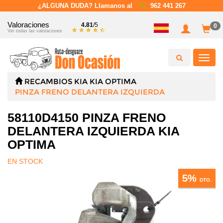
¿ALGUNA DUDA? Llamanos al
962 441 267
Valoraciones
4.81
/5
0
Ver todas las valoraciones
Toggl
navig
RECAMBIOS
KIA
KIA OPTIMA
PINZA FRENO DELANTERA IZQUIERDA
58110D4150 PINZA FRENO
DELANTERA IZQUIERDA KIA
OPTIMA
EN STOCK
5%
DTO.