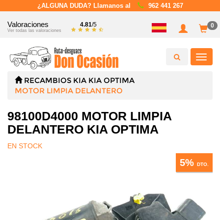
¿ALGUNA DUDA? Llamanos al
962 441 267
Valoraciones
4.81
/5
0
Ver todas las valoraciones
Toggl
navig
RECAMBIOS
KIA
KIA OPTIMA
MOTOR LIMPIA DELANTERO
98100D4000 MOTOR LIMPIA
DELANTERO KIA OPTIMA
EN STOCK
5%
DTO.