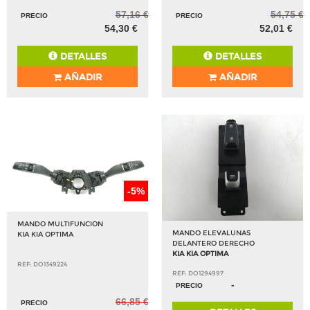
57,16 €
54,75 €
PRECIO
PRECIO
54,30 €
52,01 €
DETALLES
DETALLES
AÑADIR
AÑADIR
-5%
MANDO MULTIFUNCION
MANDO ELEVALUNAS
KIA KIA OPTIMA
DELANTERO DERECHO
KIA KIA OPTIMA
REF: DO1349224
REF: DO1294997
-
PRECIO
66,85 €
PRECIO