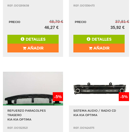
REF: DO1295638
REF: DO1336473
48,70 €
37,81 €
PRECIO
PRECIO
46,27 €
35,92 €
DETALLES
DETALLES
AÑADIR
AÑADIR
-5%
-5%
REFUERZO PARAGOLPES
SISTEMA AUDIO / RADIO CD
TRASERO
KIA KIA OPTIMA
KIA KIA OPTIMA
REF: DO1323521
REF: DO1424373