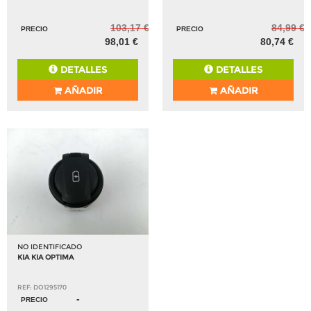
103,17 €
84,99 €
PRECIO
PRECIO
98,01 €
80,74 €
DETALLES
DETALLES
AÑADIR
AÑADIR
NO IDENTIFICADO
KIA KIA OPTIMA
REF: DO1295170
-
PRECIO