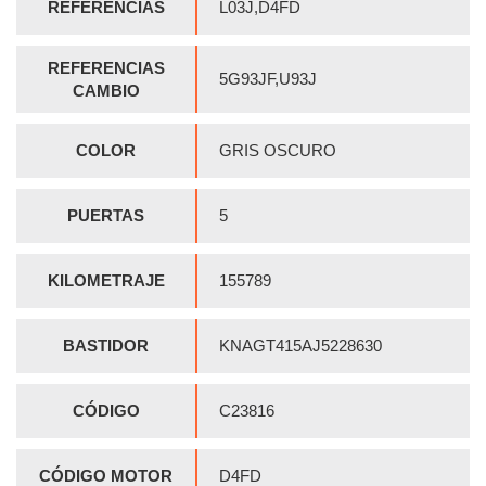
REFERENCIAS
L03J,D4FD
REFERENCIAS
5G93JF,U93J
CAMBIO
COLOR
GRIS OSCURO
PUERTAS
5
KILOMETRAJE
155789
BASTIDOR
KNAGT415AJ5228630
CÓDIGO
C23816
CÓDIGO MOTOR
D4FD