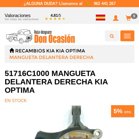
¿ALGUNA DUDA? Llamanos al
962 441 267
Valoraciones
4.81
/5
0
Ver todas las valoraciones
Toggl
navig
RECAMBIOS
KIA
KIA OPTIMA
MANGUETA DELANTERA DERECHA
51716C1000 MANGUETA
DELANTERA DERECHA KIA
OPTIMA
EN STOCK
5%
DTO.