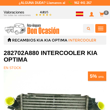
¿ALGUNA DUDA? Llamanos al
962 441 267
Valoraciones
4.81
/5
0
Ver todas las valoraciones
Toggl
navig
RECAMBIOS
KIA
KIA OPTIMA
INTERCOOLER
282702A880 INTERCOOLER KIA
OPTIMA
EN STOCK
5%
DTO.