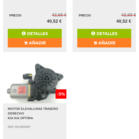
42,65 €
42,65 €
PRECIO
PRECIO
40,52 €
40,52 €
DETALLES
DETALLES
AÑADIR
AÑADIR
-5%
MOTOR ELEVALUNAS TRASERO
DERECHO
KIA KIA OPTIMA
REF: DO1295367