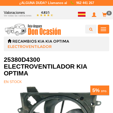
¿ALGUNA DUDA? Llamanos al
962 441 267
Valoraciones
4.81
/5
0
Ver todas las valoraciones
Toggl
navig
RECAMBIOS
KIA
KIA OPTIMA
ELECTROVENTILADOR
25380D4300
ELECTROVENTILADOR KIA
OPTIMA
EN STOCK
5%
DTO.