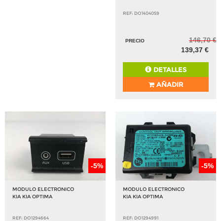
REF: DO1404059
146,70 €
PRECIO
139,37 €
DETALLES
AÑADIR
-5%
-5%
MODULO ELECTRONICO
MODULO ELECTRONICO
KIA KIA OPTIMA
KIA KIA OPTIMA
REF: DO1294664
REF: DO1294991