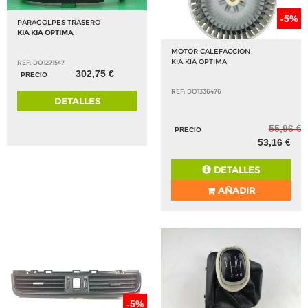
-5%
PARAGOLPES TRASERO
KIA KIA OPTIMA
MOTOR CALEFACCION
KIA KIA OPTIMA
REF: DO1271547
302,75 €
PRECIO
REF: DO1336476
DETALLES
55,96 €
PRECIO
53,16 €
DETALLES
AÑADIR
-5%