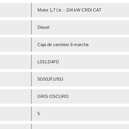
Motor 1,7 Ltr. - 104 kW CRDi CAT
Diesel
Caja de cambios 6-marcha
L03J,D4FD
5G93JF,U93J
GRIS OSCURO
5