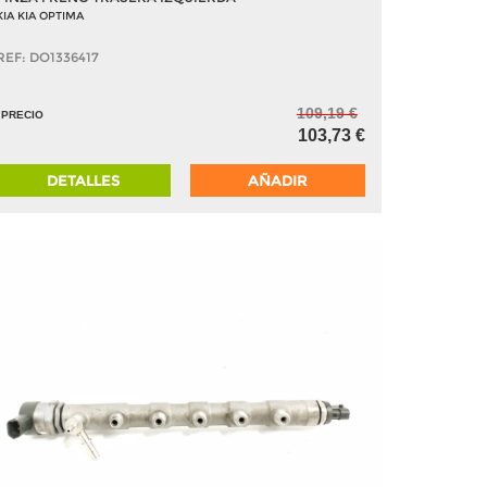
KIA KIA OPTIMA
REF: DO1336417
109,19 €
PRECIO
103,73 €
DETALLES
AÑADIR