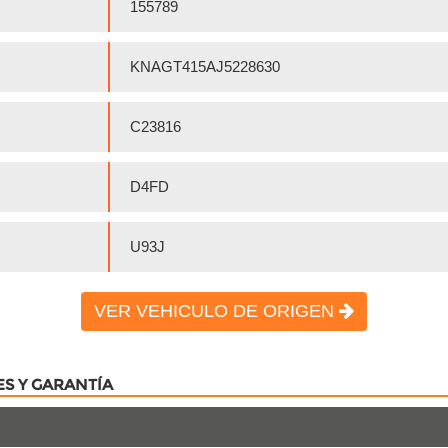
155789
KNAGT415AJ5228630
C23816
D4FD
U93J
VER VEHICULO DE ORIGEN
ES Y GARANTÍA