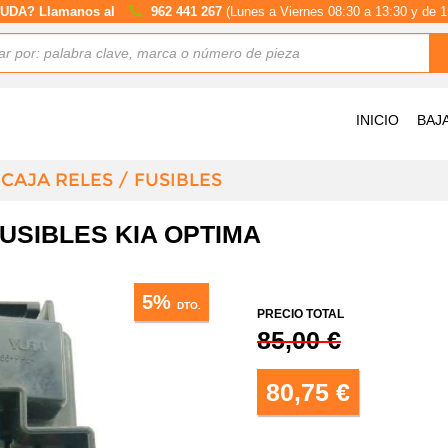
UDA? Llamanos al
962 441 267
(Lunes a Viernes 08:30 a 13:30 y de 1
INICIO
BAJ
CAJA RELES / FUSIBLES
FUSIBLES KIA OPTIMA
5%
DTO.
PRECIO TOTAL
85,00 €
80,75 €