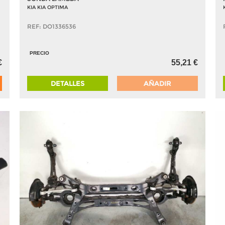
KIA KIA OPTIMA
REF: DO1336536
PRECIO
€
55,21 €
DETALLES
AÑADIR