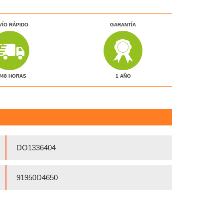
VÍO RÁPIDO
GARANTÍA
1 AÑO
/48 HORAS
DO1336404
91950D4650