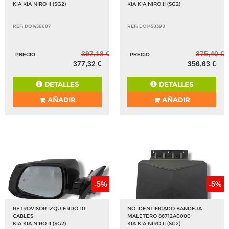
KIA KIA NIRO II (SG2)
KIA KIA NIRO II (SG2)
REF: DO1458687
REF: DO1458398
397,18 €
375,40 €
PRECIO
PRECIO
377,32 €
356,63 €
DETALLES
DETALLES
AÑADIR
AÑADIR
-5%
-5%
RETROVISOR IZQUIERDO 10
NO IDENTIFICADO BANDEJA
CABLES
MALETERO 86712A0000
KIA KIA NIRO II (SG2)
KIA KIA NIRO II (SG2)