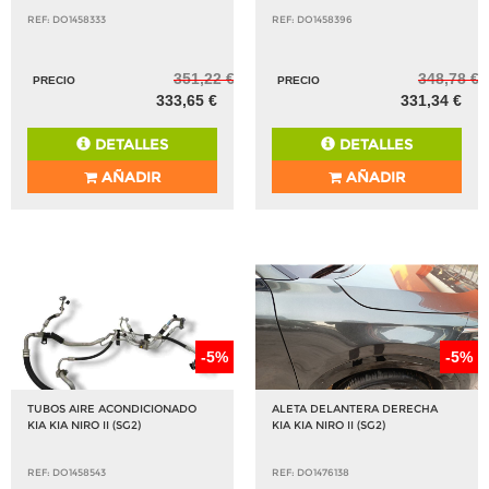
REF: DO1458333
REF: DO1458396
351,22 €
348,78 €
PRECIO
PRECIO
333,65 €
331,34 €
DETALLES
DETALLES
AÑADIR
AÑADIR
-5%
-5%
TUBOS AIRE ACONDICIONADO
ALETA DELANTERA DERECHA
KIA KIA NIRO II (SG2)
KIA KIA NIRO II (SG2)
REF: DO1458543
REF: DO1476138