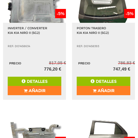
-5%
-5%
INVERTER / CONVERTER
PORTON TRASERO
KIA KIA NIRO II (SG2)
KIA KIA NIRO II (SG2)
REF: DO1458634
REF: DO1458393
817,05 €
786,83 €
PRECIO
PRECIO
776,20 €
747,49 €
DETALLES
DETALLES
AÑADIR
AÑADIR