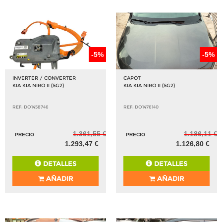
-5%
-5%
INVERTER / CONVERTER
CAPOT
KIA KIA NIRO II (SG2)
KIA KIA NIRO II (SG2)
REF: DO1458746
REF: DO1476140
1.361,55 €
1.186,11 €
PRECIO
PRECIO
1.293,47 €
1.126,80 €
DETALLES
DETALLES
AÑADIR
AÑADIR