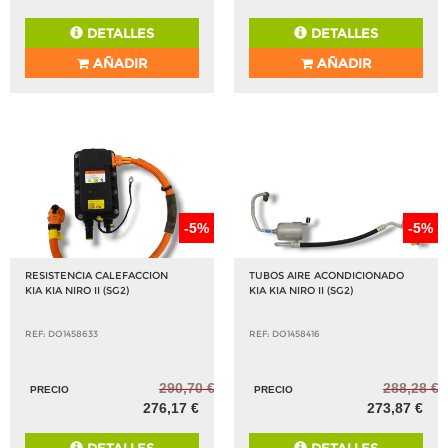
DETALLES
DETALLES
AÑADIR
AÑADIR
-5%
-5%
RESISTENCIA CALEFACCION
TUBOS AIRE ACONDICIONADO
KIA KIA NIRO II (SG2)
KIA KIA NIRO II (SG2)
REF: DO1458633
REF: DO1458416
290,70 €
288,28 €
PRECIO
PRECIO
276,17 €
273,87 €