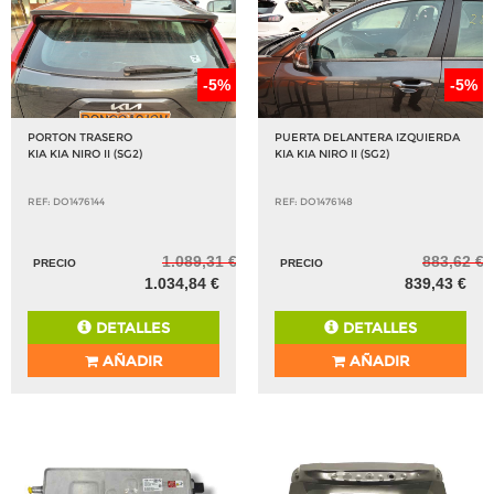
-5%
-5%
PORTON TRASERO
PUERTA DELANTERA IZQUIERDA
KIA KIA NIRO II (SG2)
KIA KIA NIRO II (SG2)
REF: DO1476144
REF: DO1476148
1.089,31 €
883,62 €
PRECIO
PRECIO
1.034,84 €
839,43 €
DETALLES
DETALLES
AÑADIR
AÑADIR