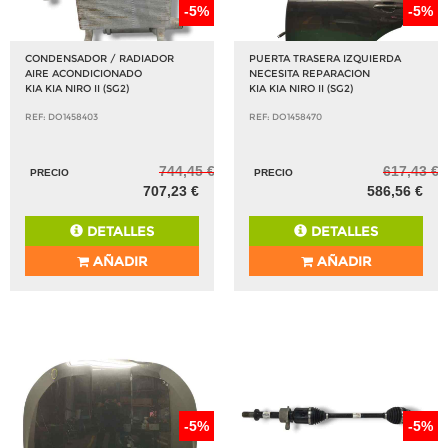
-5%
-5%
CONDENSADOR / RADIADOR
PUERTA TRASERA IZQUIERDA
AIRE ACONDICIONADO
NECESITA REPARACION
KIA KIA NIRO II (SG2)
KIA KIA NIRO II (SG2)
REF: DO1458403
REF: DO1458470
744,45 €
617,43 €
PRECIO
PRECIO
707,23 €
586,56 €
DETALLES
DETALLES
AÑADIR
AÑADIR
-5%
-5%