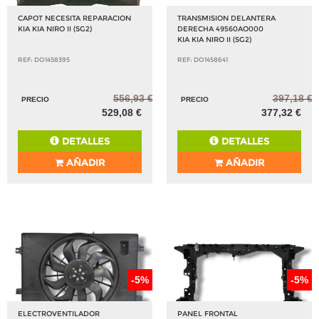
CAPOT NECESITA REPARACION
TRANSMISION DELANTERA
KIA KIA NIRO II (SG2)
DERECHA 49560AO000
KIA KIA NIRO II (SG2)
REF: DO1458395
REF: DO1458641
556,93 €
397,18 €
PRECIO
PRECIO
529,08 €
377,32 €
DETALLES
DETALLES
AÑADIR
AÑADIR
-5%
-5%
ELECTROVENTILADOR
PANEL FRONTAL