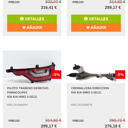
333,07 €
314,92 €
PRECIO
PRECIO
316,41 €
299,17 €
DETALLES
DETALLES
AÑADIR
AÑADIR
-5%
-5%
PILOTO TRASERO DERECHO
CREMALLERA DIRECCION
PARAGOLPES
KIA KIA NIRO II (SG2)
KIA KIA NIRO II (SG2)
REF: DO1480510
REF: DO1458679
314,92 €
290,72 €
PRECIO
PRECIO
299,17 €
276,18 €