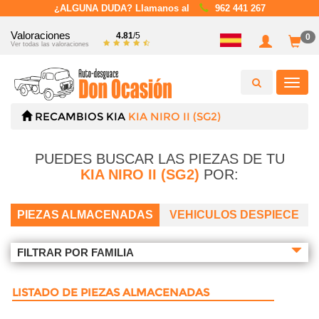
¿ALGUNA DUDA? Llamanos al
962 441 267
Valoraciones
4.81
/5
0
Ver todas las valoraciones
Toggl
navig
RECAMBIOS
KIA
KIA NIRO II (SG2)
PUEDES BUSCAR LAS PIEZAS DE TU
KIA NIRO II (SG2)
POR:
PIEZAS ALMACENADAS
VEHICULOS DESPIECE
FILTRAR POR FAMILIA
LISTADO DE PIEZAS ALMACENADAS