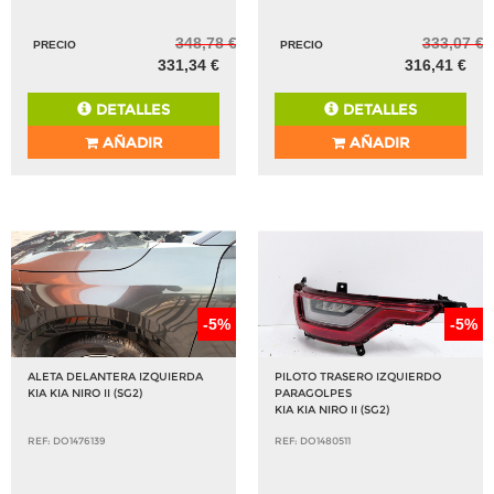
348,78 €
333,07 €
PRECIO
PRECIO
331,34 €
316,41 €
DETALLES
DETALLES
AÑADIR
AÑADIR
-5%
-5%
ALETA DELANTERA IZQUIERDA
PILOTO TRASERO IZQUIERDO
KIA KIA NIRO II (SG2)
PARAGOLPES
KIA KIA NIRO II (SG2)
REF: DO1476139
REF: DO1480511