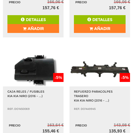
166,06 €
166,06 €
PRECIO
PRECIO
157,76 €
157,76 €
DETALLES
DETALLES
AÑADIR
AÑADIR
-5%
-5%
CAJA RELES / FUSIBLES
REFUERZO PARAGOLPES
KIA KIA NIRO (2016 - ...)
TRASERO
KIA KIA NIRO (2016 - ...)
REF: DO1450069
REF: DO1449945
163,64 €
143,08 €
PRECIO
PRECIO
155,46 €
135,93 €