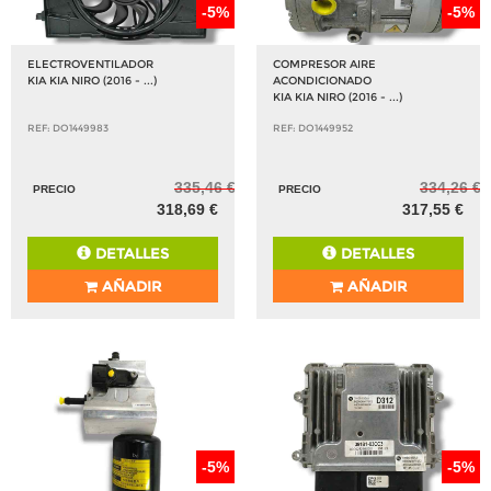
-5%
-5%
ELECTROVENTILADOR
COMPRESOR AIRE
KIA KIA NIRO (2016 - ...)
ACONDICIONADO
KIA KIA NIRO (2016 - ...)
REF: DO1449983
REF: DO1449952
335,46 €
334,26 €
PRECIO
PRECIO
318,69 €
317,55 €
DETALLES
DETALLES
AÑADIR
AÑADIR
-5%
-5%