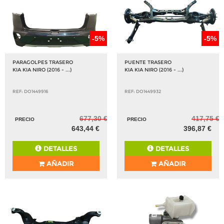
-5%
-5%
PARAGOLPES TRASERO
PUENTE TRASERO
KIA KIA NIRO (2016 - ...)
KIA KIA NIRO (2016 - ...)
REF: DO1449916
REF: DO1449932
677,30 €
417,75 €
PRECIO
PRECIO
643,44 €
396,87 €
DETALLES
DETALLES
AÑADIR
AÑADIR