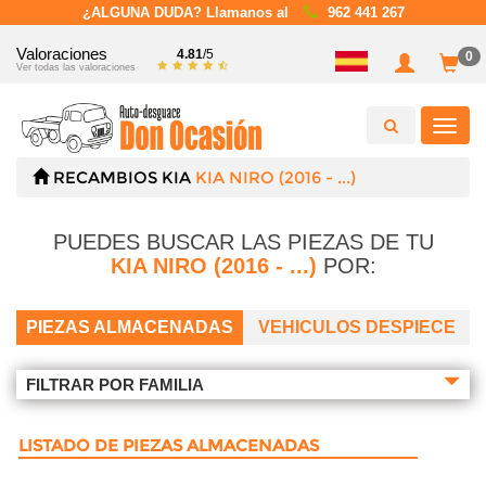
¿ALGUNA DUDA? Llamanos al
962 441 267
Valoraciones
4.81
/5
0
Ver todas las valoraciones
Toggl
navig
RECAMBIOS
KIA
KIA NIRO (2016 - ...)
PUEDES BUSCAR LAS PIEZAS DE TU
KIA NIRO (2016 - ...)
POR:
PIEZAS ALMACENADAS
VEHICULOS DESPIECE
FILTRAR POR FAMILIA
LISTADO DE PIEZAS ALMACENADAS