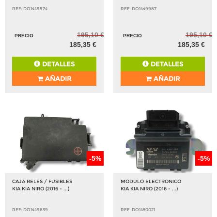
REF: DO1449974
REF: DO1449987
195,10 €
195,10 €
PRECIO
PRECIO
185,35 €
185,35 €
DETALLES
DETALLES
AÑADIR
AÑADIR
-5%
-5%
CAJA RELES / FUSIBLES
MODULO ELECTRONICO
KIA KIA NIRO (2016 - ...)
KIA KIA NIRO (2016 - ...)
REF: DO1449839
REF: DO1450021