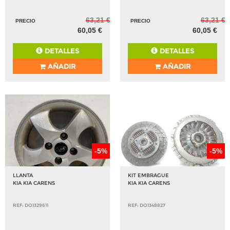
63,21 €
63,21 €
PRECIO
PRECIO
60,05 €
60,05 €
DETALLES
DETALLES
AÑADIR
AÑADIR
-5%
-5%
LLANTA
KIT EMBRAGUE
KIA KIA CARENS
KIA KIA CARENS
REF: DO1329611
REF: DO1348827