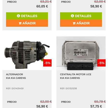
63,21 €
62,00 €
PRECIO
PRECIO
60,05 €
58,90 €
DETALLES
DETALLES
AÑADIR
AÑADIR
-5%
-5%
ALTERNADOR
CENTRALITA MOTOR UCE
KIA KIA CARENS
KIA KIA CARENS
REF: DO1429459
REF: DO1321238
62,00 €
60,79 €
PRECIO
PRECIO
58,90 €
57,75 €