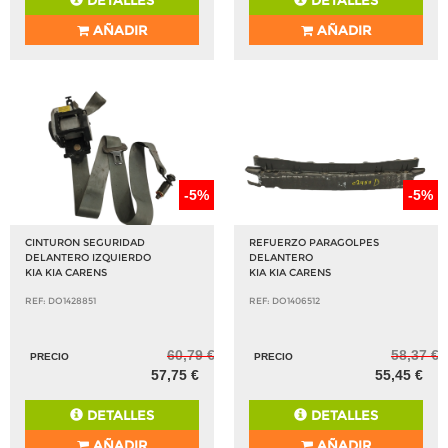
DETALLES
DETALLES
AÑADIR
AÑADIR
-5%
-5%
CINTURON SEGURIDAD
REFUERZO PARAGOLPES
DELANTERO IZQUIERDO
DELANTERO
KIA KIA CARENS
KIA KIA CARENS
REF: DO1428851
REF: DO1406512
60,79 €
58,37 €
PRECIO
PRECIO
57,75 €
55,45 €
DETALLES
DETALLES
AÑADIR
AÑADIR