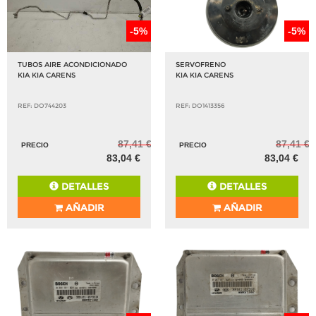
-5%
-5%
TUBOS AIRE ACONDICIONADO
SERVOFRENO
KIA KIA CARENS
KIA KIA CARENS
REF: DO744203
REF: DO1413356
87,41 €
87,41 €
PRECIO
PRECIO
83,04 €
83,04 €
DETALLES
DETALLES
AÑADIR
AÑADIR