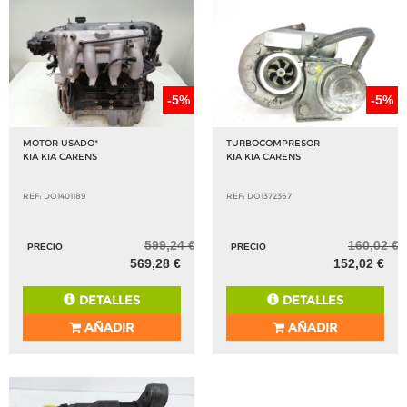
-5%
-5%
MOTOR USADO*
TURBOCOMPRESOR
KIA KIA CARENS
KIA KIA CARENS
REF: DO1401189
REF: DO1372367
599,24 €
160,02 €
PRECIO
PRECIO
569,28 €
152,02 €
DETALLES
DETALLES
AÑADIR
AÑADIR