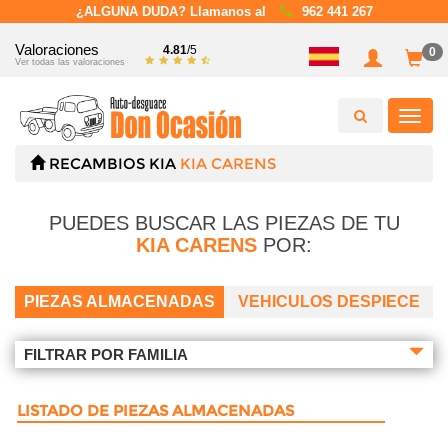
¿ALGUNA DUDA? Llamanos al
962 441 267
Valoraciones
4.81
/5
0
Ver todas las valoraciones
Toggl
navig
RECAMBIOS
KIA
KIA CARENS
PUEDES BUSCAR LAS PIEZAS DE TU
KIA CARENS
POR:
PIEZAS ALMACENADAS
VEHICULOS DESPIECE
FILTRAR POR FAMILIA
LISTADO DE PIEZAS ALMACENADAS