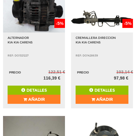
-5%
-5%
ALTERNADOR
CREMALLERA DIRECCION
KIA KIA CARENS
KIA KIA CARENS
REF: DO1321227
REF: DO1428639
122,51 €
103,14 €
PRECIO
PRECIO
116,39 €
97,98 €
DETALLES
DETALLES
AÑADIR
AÑADIR