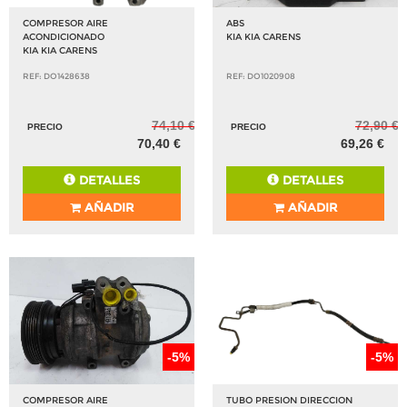
COMPRESOR AIRE
ABS
ACONDICIONADO
KIA KIA CARENS
KIA KIA CARENS
REF: DO1428638
REF: DO1020908
74,10 €
72,90 €
PRECIO
PRECIO
70,40 €
69,26 €
DETALLES
DETALLES
AÑADIR
AÑADIR
-5%
-5%
COMPRESOR AIRE
TUBO PRESION DIRECCION