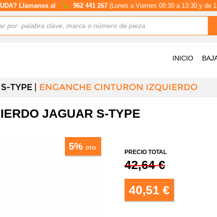
UDA? Llamanos al
962 441 267
(Lunes a Viernes 08:30 a 13:30 y de 1
INICIO
BAJ
S-TYPE
ENGANCHE CINTURON IZQUIERDO
IERDO JAGUAR S-TYPE
5%
DTO.
PRECIO TOTAL
42,64 €
40,51 €