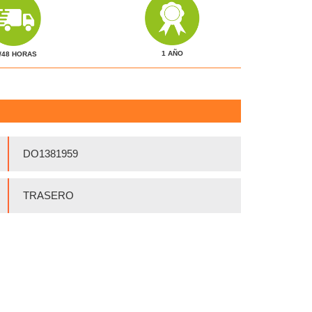
1 AÑO
/48 HORAS
DO1381959
TRASERO