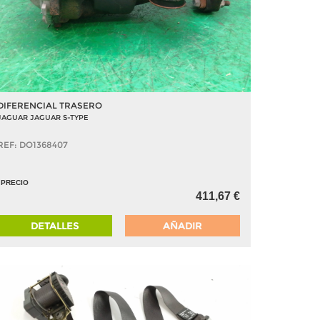
DIFERENCIAL TRASERO
JAGUAR JAGUAR S-TYPE
REF: DO1368407
PRECIO
411,67 €
DETALLES
AÑADIR