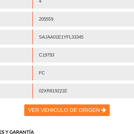
4
205559
SAJAA01E1YFL33345
C19793
FC
02XR819221E
VER VEHICULO DE ORIGEN
ES Y GARANTÍA