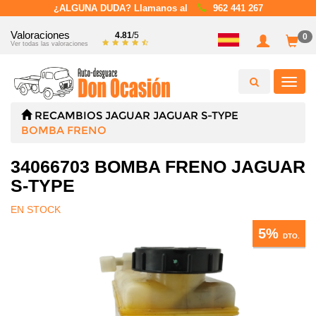
¿ALGUNA DUDA? Llamanos al
962 441 267
Valoraciones
4.81
/5
0
Ver todas las valoraciones
Toggl
navig
RECAMBIOS
JAGUAR
JAGUAR S-TYPE
BOMBA FRENO
34066703 BOMBA FRENO JAGUAR
S-TYPE
EN STOCK
5%
DTO.