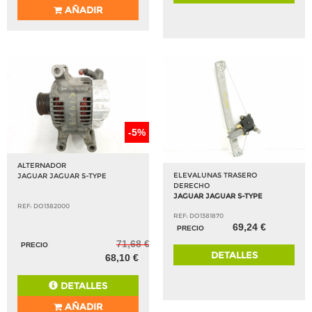
AÑADIR
-5%
ALTERNADOR
ELEVALUNAS TRASERO
JAGUAR JAGUAR S-TYPE
DERECHO
JAGUAR JAGUAR S-TYPE
REF: DO1382000
REF: DO1381870
69,24 €
PRECIO
71,68 €
PRECIO
DETALLES
68,10 €
DETALLES
AÑADIR