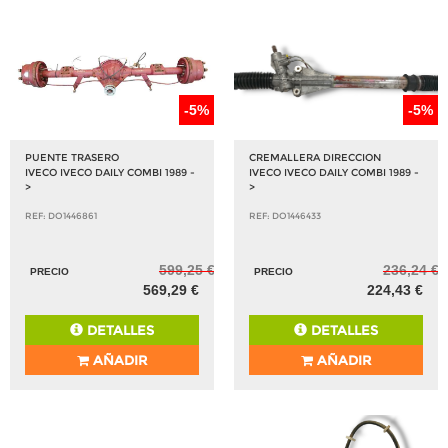
-5%
-5%
PUENTE TRASERO
CREMALLERA DIRECCION
IVECO IVECO DAILY COMBI 1989 -
IVECO IVECO DAILY COMBI 1989 -
>
>
REF: DO1446861
REF: DO1446433
599,25 €
236,24 €
PRECIO
PRECIO
569,29 €
224,43 €
DETALLES
DETALLES
AÑADIR
AÑADIR