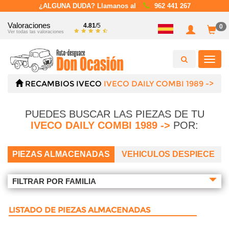
¿ALGUNA DUDA? Llamanos al
962 441 267
Valoraciones
4.81
/5
0
Ver todas las valoraciones
Toggl
navig
RECAMBIOS
IVECO
IVECO DAILY COMBI 1989 ->
PUEDES BUSCAR LAS PIEZAS DE TU
IVECO DAILY COMBI 1989 ->
POR:
PIEZAS ALMACENADAS
VEHICULOS DESPIECE
FILTRAR POR FAMILIA
LISTADO DE PIEZAS ALMACENADAS