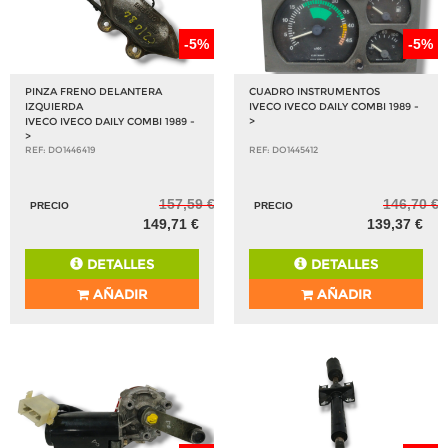
-5%
-5%
PINZA FRENO DELANTERA
CUADRO INSTRUMENTOS
IZQUIERDA
IVECO IVECO DAILY COMBI 1989 -
IVECO IVECO DAILY COMBI 1989 -
>
>
REF: DO1446419
REF: DO1445412
157,59 €
146,70 €
PRECIO
PRECIO
149,71 €
139,37 €
DETALLES
DETALLES
AÑADIR
AÑADIR