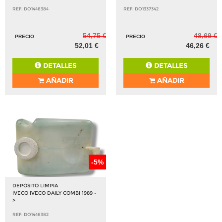
REF: DO1446384
REF: DO1337342
54,75 €
48,69 €
PRECIO
PRECIO
52,01 €
46,26 €
DETALLES
DETALLES
AÑADIR
AÑADIR
-5%
DEPOSITO LIMPIA
IVECO IVECO DAILY COMBI 1989 -
>
REF: DO1446382