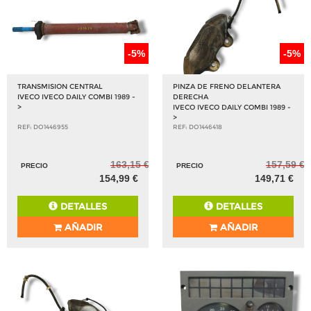
-5%
-5%
TRANSMISION CENTRAL
PINZA DE FRENO DELANTERA
IVECO IVECO DAILY COMBI 1989 -
DERECHA
>
IVECO IVECO DAILY COMBI 1989 -
>
REF: DO1446955
REF: DO1446418
163,15 €
157,59 €
PRECIO
PRECIO
154,99 €
149,71 €
DETALLES
DETALLES
AÑADIR
AÑADIR