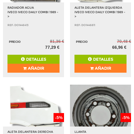
RADIADOR AGUA
ALETA DELANTERA IZQUIERDA
IVECO IVECO DAILY COMBI 1989 -
IVECO IVECO DAILY COMBI 1989 -
>
>
REF: DO1446413
REF: DO1446811
81,36 €
70,48 €
PRECIO
PRECIO
77,29 €
66,96 €
DETALLES
DETALLES
AÑADIR
AÑADIR
-5%
-5%
ALETA DELANTERA DERECHA
LLANTA