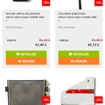
-5%
-5%
MOTOR LIMPIA DELANTERO
COLUMNA DIRECCION
IVECO IVECO DAILY COMBI 1989 -
IVECO IVECO DAILY COMBI 1989 -
>
>
REF: DO1446414
REF: DO1446412
86,20 €
84,99 €
PRECIO
PRECIO
81,89 €
80,74 €
DETALLES
DETALLES
AÑADIR
AÑADIR
-5%
-5%