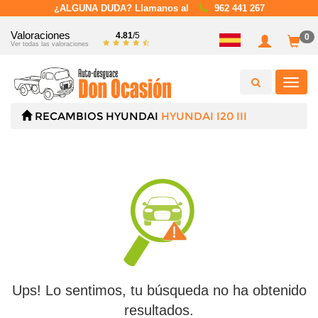
¿ALGUNA DUDA? Llamanos al
962 441 267
Valoraciones
4.81
/5
0
Ver todas las valoraciones
Toggl
navig
RECAMBIOS
HYUNDAI
HYUNDAI I20 III
Ups! Lo sentimos, tu búsqueda no ha obtenido
resultados.