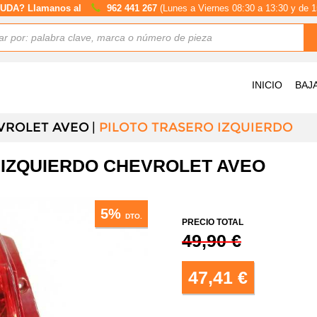
UDA? Llamanos al
962 441 267
(Lunes a Viernes 08:30 a 13:30 y de 1
INICIO
BAJ
VROLET AVEO
PILOTO TRASERO IZQUIERDO
 IZQUIERDO CHEVROLET AVEO
5%
DTO.
PRECIO TOTAL
49,90 €
47,41 €