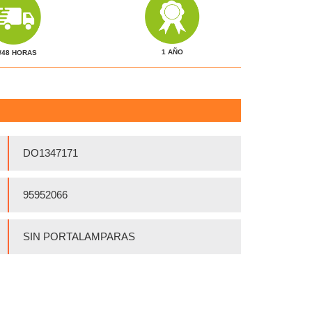
1 AÑO
/48 HORAS
DO1347171
95952066
SIN PORTALAMPARAS