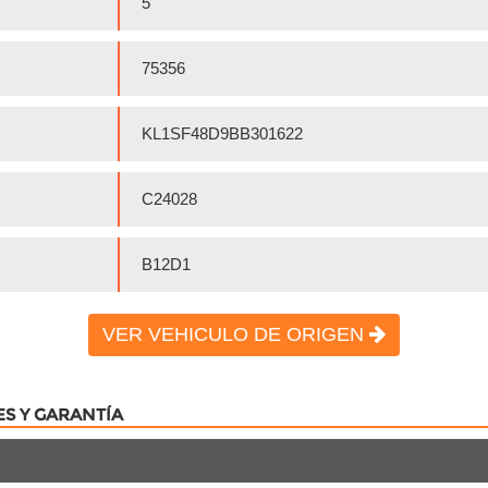
5
75356
KL1SF48D9BB301622
C24028
B12D1
VER VEHICULO DE ORIGEN
ES Y GARANTÍA