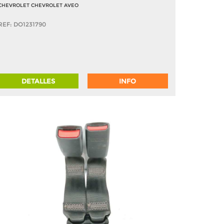
CHEVROLET CHEVROLET AVEO
REF: DO1231790
DETALLES
INFO