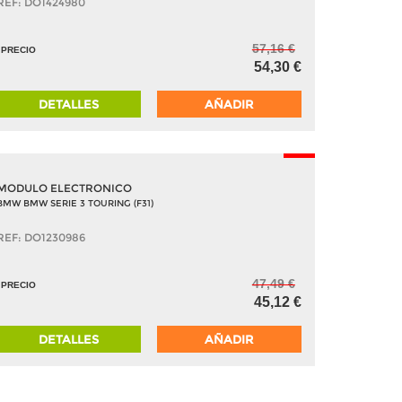
REF: DO1424980
57,16 €
PRECIO
54,30 €
DETALLES
AÑADIR
-5%
MODULO ELECTRONICO
BMW BMW SERIE 3 TOURING (F31)
REF: DO1230986
47,49 €
PRECIO
45,12 €
DETALLES
AÑADIR