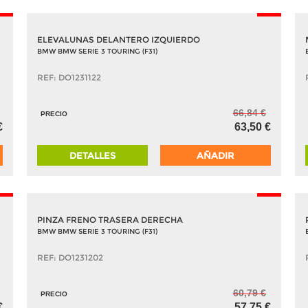
5%
-5%
ELEVALUNAS DELANTERO IZQUIERDO
BMW BMW SERIE 3 TOURING (F31)
REF: DO1231122
66,84 €
PRECIO
€
63,50 €
DETALLES
AÑADIR
5%
-5%
PINZA FRENO TRASERA DERECHA
BMW BMW SERIE 3 TOURING (F31)
REF: DO1231202
60,79 €
PRECIO
€
57,75 €