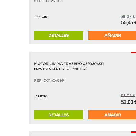
REF: DO1231105
58,37 €
PRECIO
55,45 
DETALLES
AÑADIR
-
MOTOR LIMPIA TRASERO 0390201231
BMW BMW SERIE 3 TOURING (F31)
REF: DO1424896
54,74 €
PRECIO
52,00 
DETALLES
AÑADIR
-