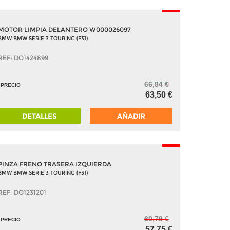
-5%
MOTOR LIMPIA DELANTERO W000026097
BMW BMW SERIE 3 TOURING (F31)
REF: DO1424899
66,84 €
PRECIO
63,50 €
DETALLES
AÑADIR
-5%
PINZA FRENO TRASERA IZQUIERDA
BMW BMW SERIE 3 TOURING (F31)
REF: DO1231201
60,79 €
PRECIO
57,75 €