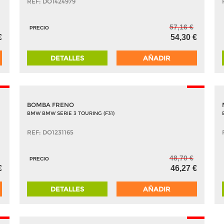
REF: DO1424979
57,16 €
PRECIO
€
54,30 €
DETALLES
AÑADIR
5%
-5%
BOMBA FRENO
BMW BMW SERIE 3 TOURING (F31)
REF: DO1231165
48,70 €
PRECIO
€
46,27 €
DETALLES
AÑADIR
5%
-5%