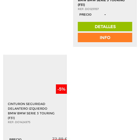
BMW BMW SERIE 3 TOURING
(F31)
REF: DO1231157
-
PRECIO
DETALLES
INFO
-5%
CINTURON SEGURIDAD
DELANTERO IZQUIERDO
BMW BMW SERIE 3 TOURING
(F31)
REF: DO1424975
72,89 €
PRECIO