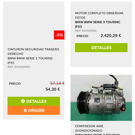
MOTOR COMPLETO OBSERVAR
FOTOS
BMW BMW SERIE 3 TOURING
(F31)
REF: DO1431984
-5%
2.420,29 €
PRECIO
DETALLES
CINTURON SEGURIDAD TRASERO
DERECHO
BMW BMW SERIE 3 TOURING
(F31)
REF: DO1424980
57,16 €
PRECIO
54,30 €
DETALLES
AÑADIR
COMPRESOR AIRE
ACONDICIONADO