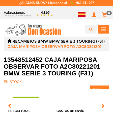
¿ALGUNA DUDA? Llamanos al
962 441 267
Valoraciones
4.81
/5
0
Ver todas las valoraciones
Toggl
navig
RECAMBIOS
BMW
BMW SERIE 3 TOURING (F31)
CAJA MARIPOSA OBSERVAR FOTO A2C80221201
13548512452 CAJA MARIPOSA
OBSERVAR FOTO A2C80221201
BMW SERIE 3 TOURING (F31)
EN STOCK
5%
DTO.
PRECIO TOTAL
GASTOS DE ENVÍO