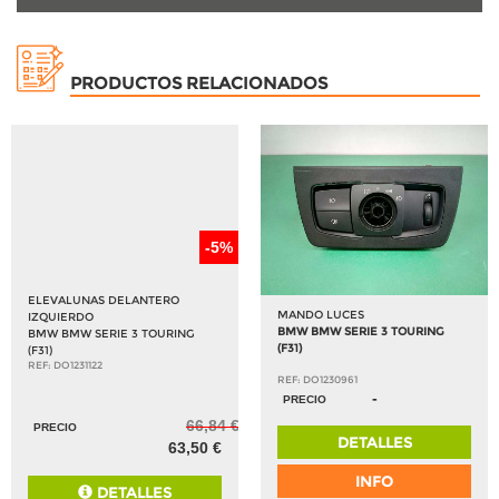
PRODUCTOS RELACIONADOS
-5%
ELEVALUNAS DELANTERO
MANDO LUCES
IZQUIERDO
BMW BMW SERIE 3 TOURING
BMW BMW SERIE 3 TOURING
(F31)
(F31)
REF: DO1231122
REF: DO1230961
-
PRECIO
66,84 €
PRECIO
DETALLES
63,50 €
INFO
DETALLES