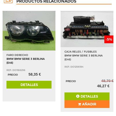
PRODUCTOS RELACIONADOS
-5%
CAJA RELES / FUSIBLES
FARO DERECHO
BMW BMW SERIE 3 BERLINA
BMW BMW SERIE 3 BERLINA
(E46)
(E46)
REF: DO1259394
REF: DO1168296
58,35 €
PRECIO
48,70 €
PRECIO
DETALLES
46,27 €
DETALLES
AÑADIR