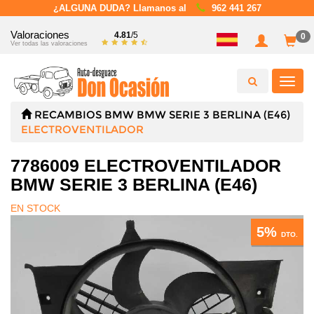
¿ALGUNA DUDA? Llamanos al
962 441 267
Valoraciones
4.81
/5
0
Ver todas las valoraciones
Toggl
navig
RECAMBIOS
BMW
BMW SERIE 3 BERLINA (E46)
ELECTROVENTILADOR
7786009 ELECTROVENTILADOR
BMW SERIE 3 BERLINA (E46)
EN STOCK
5%
DTO.