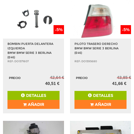
-5%
-5%
BOMBIN PUERTA DELANTERA
PILOTO TRASERO DERECHO
IZQUIERDA
BMW BMW SERIE 3 BERLINA
BMW BMW SERIE 3 BERLINA
(E46)
(E46)
REF: DO1371607
REF: DO1395680
42,64 €
43,85 €
PRECIO
PRECIO
40,51 €
41,66 €
DETALLES
DETALLES
AÑADIR
AÑADIR