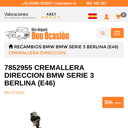
¿ALGUNA DUDA? Llamanos al
962 441 267
Valoraciones
4.81
/5
0
Ver todas las valoraciones
Toggl
navig
RECAMBIOS
BMW
BMW SERIE 3 BERLINA (E46)
CREMALLERA DIRECCION
7852955 CREMALLERA
DIRECCION BMW SERIE 3
BERLINA (E46)
EN STOCK
5%
DTO.