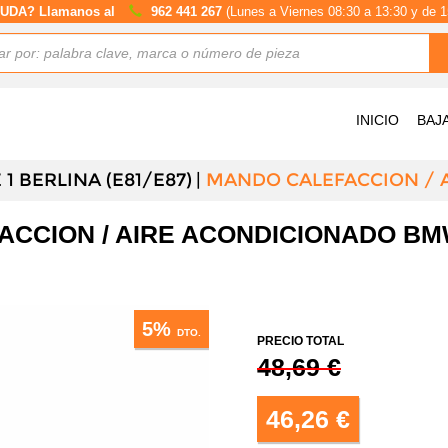
UDA? Llamanos al
962 441 267
(Lunes a Viernes 08:30 a 13:30 y de 1
INICIO
BAJ
1 BERLINA (E81/E87)
MANDO CALEFACCION / 
ACCION / AIRE ACONDICIONADO BM
5%
DTO.
PRECIO TOTAL
48,69 €
46,26 €