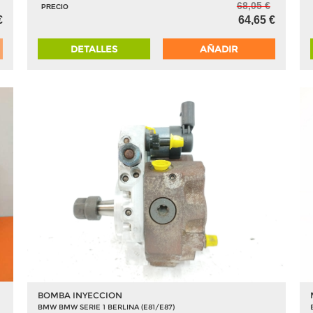
68,05 €
PRECIO
€
64,65 €
DETALLES
AÑADIR
BOMBA INYECCION
BMW BMW SERIE 1 BERLINA (E81/E87)