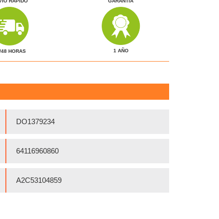
VÍO RÁPIDO
GARANTÍA
1 AÑO
/48 HORAS
DO1379234
64116960860
A2C53104859