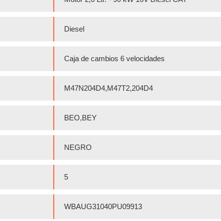
Diesel
Caja de cambios 6 velocidades
M47N204D4,M47T2,204D4
BEO,BEY
NEGRO
5
WBAUG31040PU09913