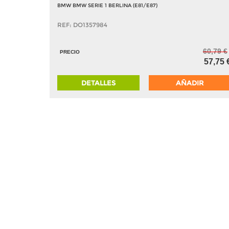
BMW BMW SERIE 1 BERLINA (E81/E87)
REF: DO1357984
60,79 €
PRECIO
57,75 
DETALLES
AÑADIR