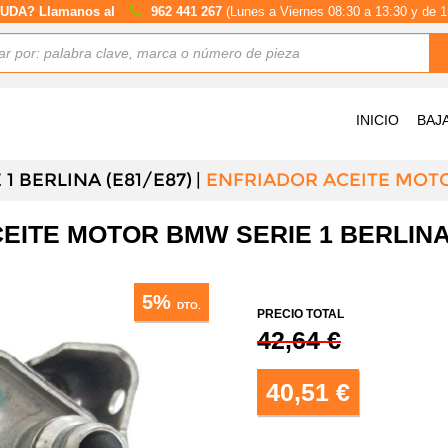
UDA? Llamanos al
962 441 267
(Lunes a Viernes 08:30 a 13:30 y de 1
INICIO
BAJ
1 BERLINA (E81/E87)
ENFRIADOR ACEITE MOT
EITE MOTOR BMW SERIE 1 BERLINA 
5%
DTO.
PRECIO TOTAL
42,64 €
40,51 €