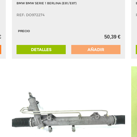
BMW BMW SERIE 1 BERLINA (E81/E87)
REF: DO972274
PRECIO
50,39 €
€
DETALLES
AÑADIR