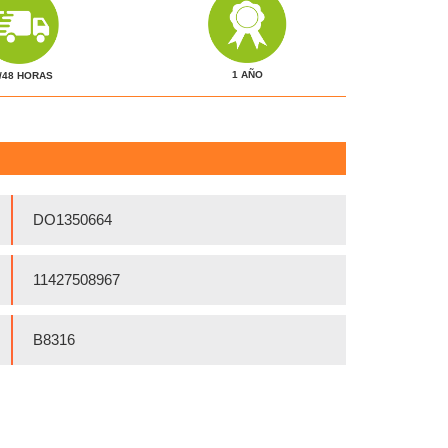
1 AÑO
/48 HORAS
DO1350664
11427508967
B8316