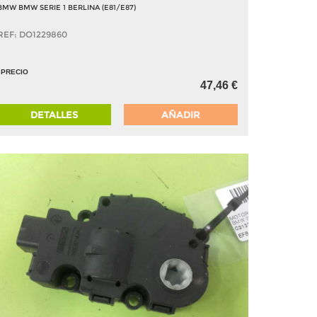
BMW BMW SERIE 1 BERLINA (E81/E87)
REF: DO1229860
PRECIO
47,46 €
DETALLES
AÑADIR