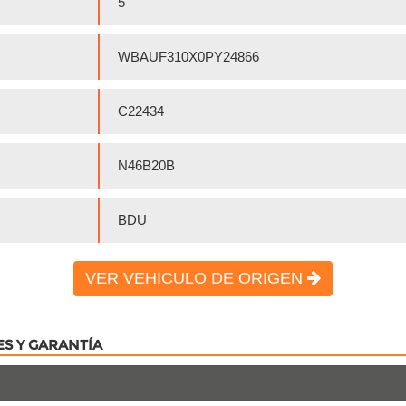
5
WBAUF310X0PY24866
C22434
N46B20B
BDU
VER VEHICULO DE ORIGEN
ES Y GARANTÍA