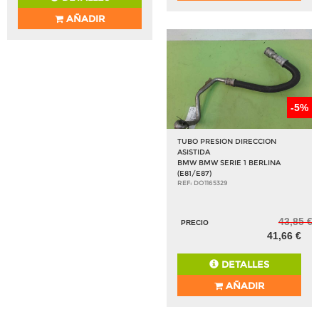
AÑADIR
-5%
TUBO PRESION DIRECCION
ASISTIDA
BMW BMW SERIE 1 BERLINA
(E81/E87)
REF: DO1165329
43,85 €
PRECIO
41,66 €
DETALLES
AÑADIR