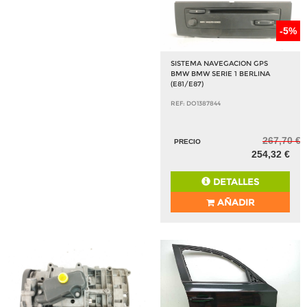
-5%
SISTEMA NAVEGACION GPS
BMW BMW SERIE 1 BERLINA
(E81/E87)
REF: DO1387844
267,70 €
PRECIO
254,32 €
DETALLES
AÑADIR