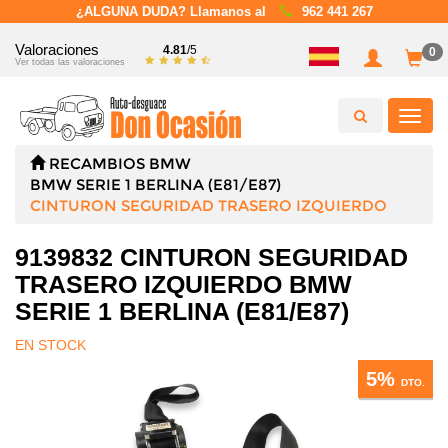
¿ALGUNA DUDA? Llamanos al
962 441 267
Valoraciones
4.81
/5
0
Ver todas las valoraciones
Toggl
navig
RECAMBIOS
BMW
BMW SERIE 1 BERLINA (E81/E87)
CINTURON SEGURIDAD TRASERO IZQUIERDO
9139832 CINTURON SEGURIDAD
TRASERO IZQUIERDO BMW
SERIE 1 BERLINA (E81/E87)
EN STOCK
5%
DTO.