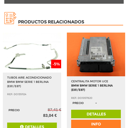
PRODUCTOS RELACIONADOS
-5%
TUBOS AIRE ACONDICIONADO
CENTRALITA MOTOR UCE
BMW BMW SERIE 1 BERLINA
BMW BMW SERIE 1 BERLINA
(E81/E87)
(E81/E87)
REF: DO1351124
REF: DO1057820
-
PRECIO
87,41 €
PRECIO
DETALLES
83,04 €
INFO
DETALLES