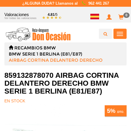
¿ALGUNA DUDA? Llamanos al
962 441 267
Valoraciones
4.81
/5
0
Ver todas las valoraciones
Toggl
navig
RECAMBIOS
BMW
BMW SERIE 1 BERLINA (E81/E87)
AIRBAG CORTINA DELANTERO DERECHO
859132878070 AIRBAG CORTINA
DELANTERO DERECHO BMW
SERIE 1 BERLINA (E81/E87)
EN STOCK
5%
DTO.