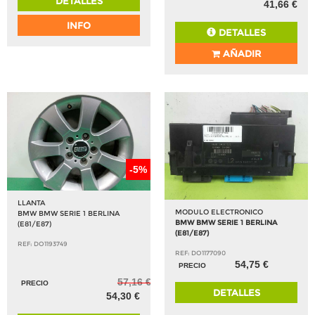
DETALLES
41,66 €
INFO
DETALLES
AÑADIR
-5%
LLANTA
MODULO ELECTRONICO
BMW BMW SERIE 1 BERLINA
BMW BMW SERIE 1 BERLINA
(E81/E87)
(E81/E87)
REF: DO1193749
REF: DO1177090
54,75 €
PRECIO
57,16 €
PRECIO
DETALLES
54,30 €