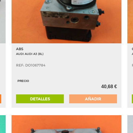
ABS
AUDI AUDI A3 (8L)
REF: DO1067784
PRECIO
40,68 €
DETALLES
AÑADIR