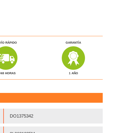
VÍO RÁPIDO
GARANTÍA
1 AÑO
/48 HORAS
DO1375342