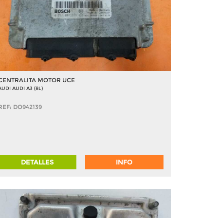
CENTRALITA MOTOR UCE
AUDI AUDI A3 (8L)
REF: DO942139
DETALLES
INFO