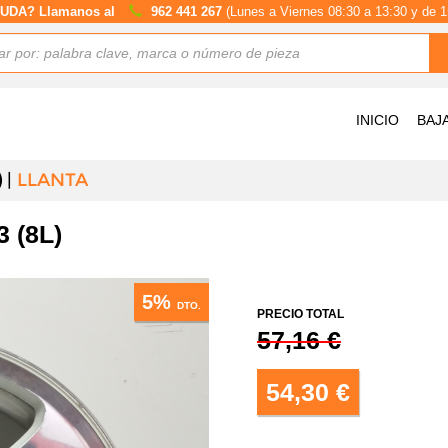
UDA? Llamanos al
962 441 267
(Lunes a Viernes 08:30 a 13:30 y de 1
INICIO
BAJ
)
LLANTA
 (8L)
5%
DTO.
PRECIO TOTAL
57,16 €
54,30 €