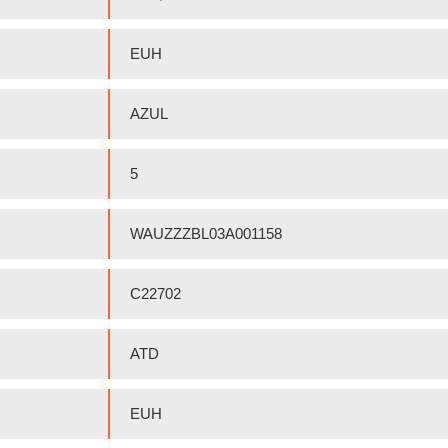
EUH
AZUL
5
WAUZZZBL03A001158
C22702
ATD
EUH