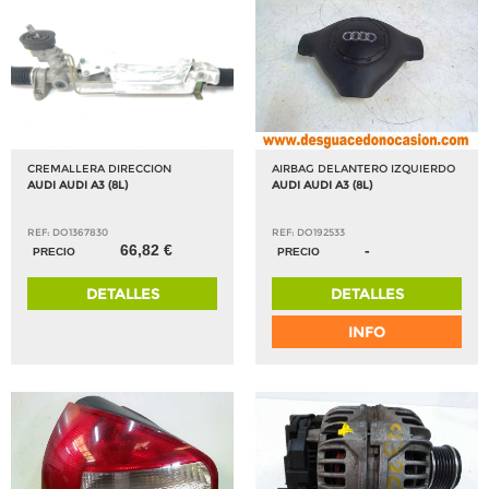
CREMALLERA DIRECCION
AIRBAG DELANTERO IZQUIERDO
AUDI AUDI A3 (8L)
AUDI AUDI A3 (8L)
REF: DO1367830
REF: DO192533
66,82 €
-
PRECIO
PRECIO
DETALLES
DETALLES
INFO