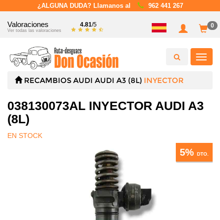
¿ALGUNA DUDA? Llamanos al
962 441 267
Valoraciones
4.81
/5
0
Ver todas las valoraciones
Toggl
navig
RECAMBIOS
AUDI
AUDI A3 (8L)
INYECTOR
038130073AL INYECTOR AUDI A3
(8L)
EN STOCK
5%
DTO.