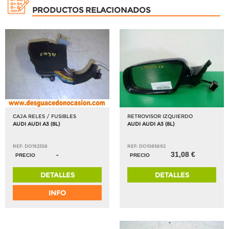
PRODUCTOS RELACIONADOS
CAJA RELES / FUSIBLES
RETROVISOR IZQUIERDO
AUDI AUDI A3 (8L)
AUDI AUDI A3 (8L)
REF: DO192558
REF: DO1085692
-
31,08 €
PRECIO
PRECIO
DETALLES
DETALLES
INFO