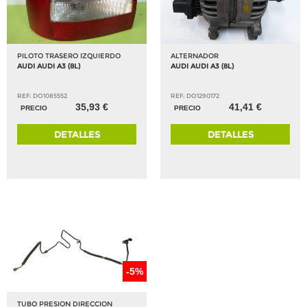
PILOTO TRASERO IZQUIERDO
ALTERNADOR
AUDI AUDI A3 (8L)
AUDI AUDI A3 (8L)
REF: DO1085552
REF: DO1290172
35,93 €
41,41 €
PRECIO
PRECIO
DETALLES
DETALLES
-5%
TUBO PRESION DIRECCION