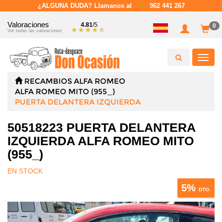
¿ALGUNA DUDA? Llamanos al
962 441 267
Valoraciones
4.81
/5
0
Ver todas las valoraciones
Toggl
navig
RECAMBIOS
ALFA ROMEO
ALFA ROMEO MITO (955_)
PUERTA DELANTERA IZQUIERDA
50518223 PUERTA DELANTERA
IZQUIERDA ALFA ROMEO MITO
(955_)
EN STOCK
5%
DTO.