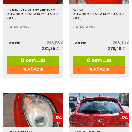
PUERTA DELANTERA DERECHA
CAPOT
ALFA ROMEO ALFA ROMEO MITO
ALFA ROMEO ALFA ROMEO MITO
(955_)
(955_)
REF: DO1484092
REF: DO1484085
243,53 €
293,14 €
PRECIO
PRECIO
231,35 €
278,48 €
DETALLES
DETALLES
AÑADIR
AÑADIR
-5%
-5%
FARO DERECHO
PORTON TRASERO