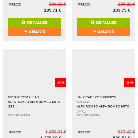
206,02 €
109,22 €
PRECIO
PRECIO
195,71 €
103,75 €
DETALLES
DETALLES
AÑADIR
AÑADIR
-5%
-5%
MOTOR COMPLETO
SALPICADERO 156089175
ALFA ROMEO ALFA ROMEO MITO
50528411
(955_)
ALFA ROMEO ALFA ROMEO MITO
(955_)
REF: DO1467934
REF: DO1484094
1.452,31 €
617,42 €
PRECIO
PRECIO