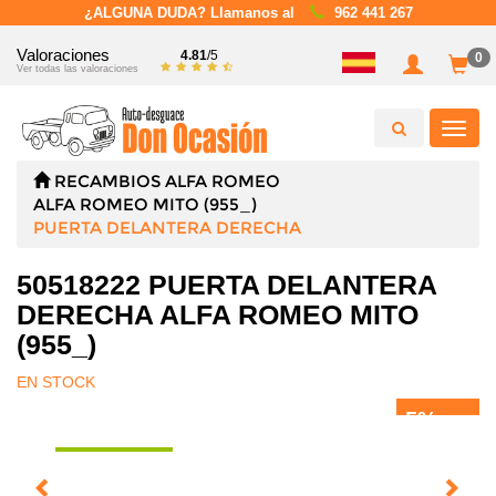
¿ALGUNA DUDA? Llamanos al
962 441 267
Valoraciones
4.81
/5
0
Ver todas las valoraciones
Toggl
navig
RECAMBIOS
ALFA ROMEO
ALFA ROMEO MITO (955_)
PUERTA DELANTERA DERECHA
50518222 PUERTA DELANTERA
DERECHA ALFA ROMEO MITO
(955_)
EN STOCK
5%
DTO.