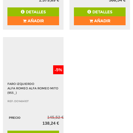
1.379,69 €
586,54 €
DETALLES
DETALLES
AÑADIR
AÑADIR
-5%
FARO IZQUIERDO
ALFA ROMEO ALFA ROMEO MITO
(955_)
REF: DO1484107
145,52 €
PRECIO
138,24 €