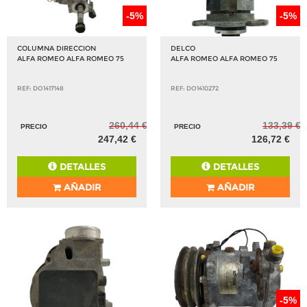
-5%
-5%
COLUMNA DIRECCION
DELCO
ALFA ROMEO ALFA ROMEO 75
ALFA ROMEO ALFA ROMEO 75
REF: DO1417148
REF: DO1410272
260,44 €
133,39 €
PRECIO
PRECIO
247,42 €
126,72 €
DETALLES
DETALLES
AÑADIR
AÑADIR
-5%