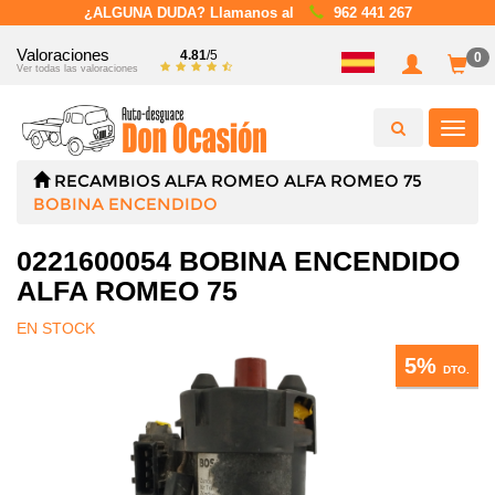
¿ALGUNA DUDA? Llamanos al
962 441 267
Valoraciones
4.81
/5
0
Ver todas las valoraciones
Toggl
navig
RECAMBIOS
ALFA ROMEO
ALFA ROMEO 75
BOBINA ENCENDIDO
0221600054 BOBINA ENCENDIDO
ALFA ROMEO 75
EN STOCK
5%
DTO.